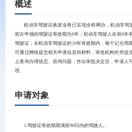
概述
机动车驾驶证换发业务已实现全程网办，机动车驾驶
初次申领的驾驶证有效期为6年；机动车驾驶人在前6年有
驾驶证；在机动车驾驶证的10年有效期内，每个记分周
可通过网络提交相关申请信息和材料，审批机构对所提
上查询办理状态、咨询问题，作出审批决定后，申请人
理。
申请对象
1.驾驶证有效期期满前90日内的驾驶人。