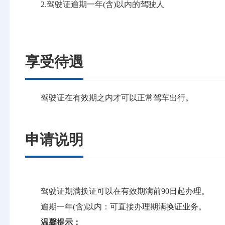
2.驾驶证逾期一年(含)以内的驾驶人
享受待遇
驾驶证在有效期之内才可以正常驾车出行。
申请说明
驾驶证期满换证可以在有效期满前90日起办理。
逾期一年(含)以内：可直接办理期满换证业务。
温馨提示：