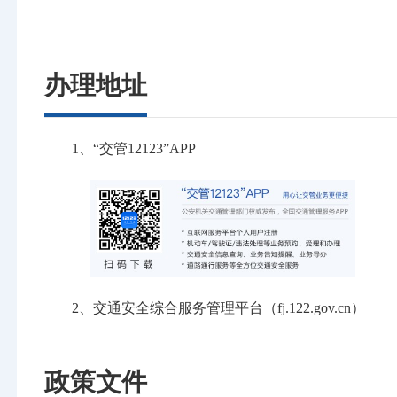
办理地址
1、“交管12123”APP
2、交通安全综合服务管理平台（fj.122.gov.cn）
政策文件