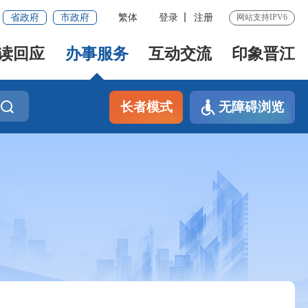
省政府
市政府
繁体
登录
注册
网站支持IPV6
读回应
办事服务
互动交流
印象晋江
长者模式
无障碍浏览