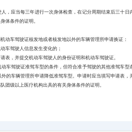
驶人，应当每三年进行一次身体检查，在记分周期结束后三十日
关身体条件的证明。
到机动车驾驶证核发地或者核发地以外的车辆管理所申请换证：
机动车驾驶人信息发生变化的；
申请表，并提交机动车驾驶人的身份证明和机动车驾驶证。
机动车驾驶证准驾车型的条件，但符合准予驾驶的其他准驾车型
以外的车辆管理所申请降低准驾车型。申请时应当填写申请表，
部队团级以上医疗机构出具的有关身体条件的证明。