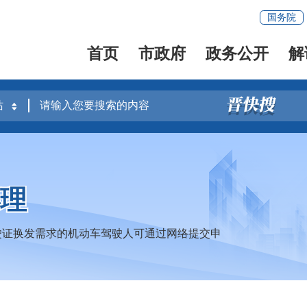
国务院
首页
市政府
政务公开
解
办理
驶证换发需求的机动车驾驶人可通过网络提交申