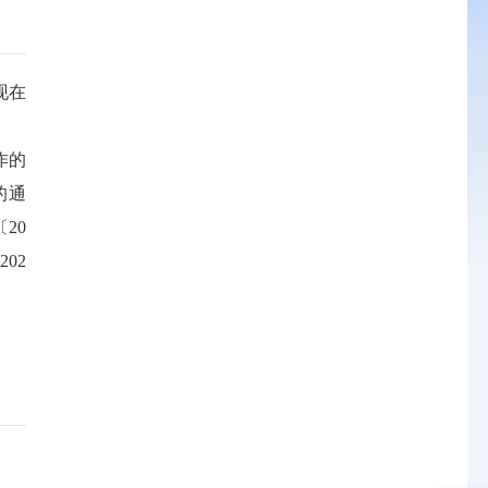
现在
作的
的通
20
02