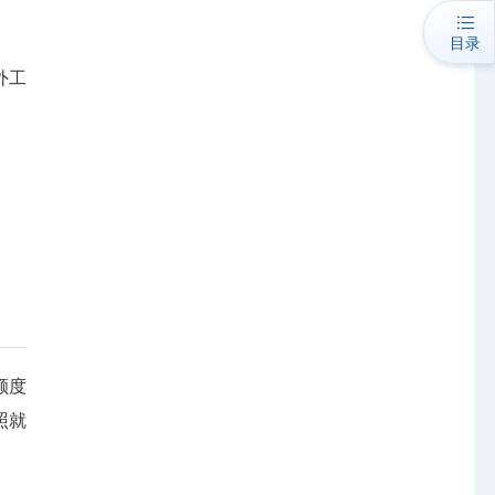
目录
外工
额度
照就