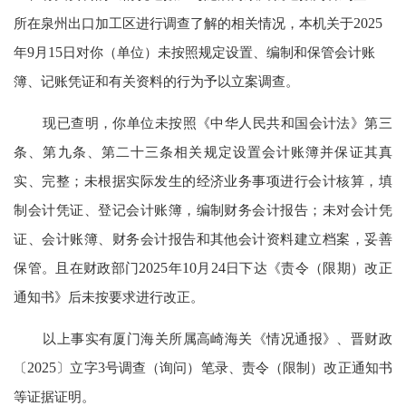
所在泉州出口加工区进行调查了解的相关情况，本机关于
2025
年
9
月
15
日对你（单位）未按照规定设置、编制和保管会计账
簿、记账凭证和有关资料的行为予以立案调查。
现已查明，你单位未按照《中华人民共和国会计法》第三
条、第九条、第二十三条相关规定设置会计账簿并保证其真
实、完整；未根据实际发生的经济业务事项进行会计核算，填
制会计凭证、登记会计账簿，编制财务会计报告；未对会计凭
证、会计账簿、财务会计报告和其他会计资料建立档案，妥善
保管。且在财政部门
2025
年
10
月
24
日下达《责令（限期）改正
通知书》后未按要求进行改正。
以上事实有厦门海关所属高崎海关《情况通报》、晋财政
〔
2025
〕立字
3
号调查（询问）笔录、责令（限制）改正通知书
等证据证明。