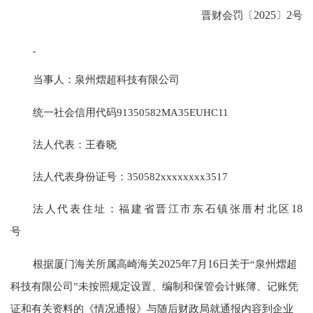
晋财会罚〔
2025
〕
2
号
当事人：泉州熠超科技有限公司
统一社会信用代码
91350582MA35EUHC11
法人代表：王春晓
法人代表身份证号：
350582xxxxxxxx3517
法人代表住址：福建省晋江市东石镇张厝村北区
18
号
根据厦门海关所属高崎海关
2025
年
7
月
16
日关于“泉州熠超
科技有限公司”未按照规定设置、编制和保管会计账簿、记账凭
证和有关资料的《情况通报》与随后财政局就通报内容到企业