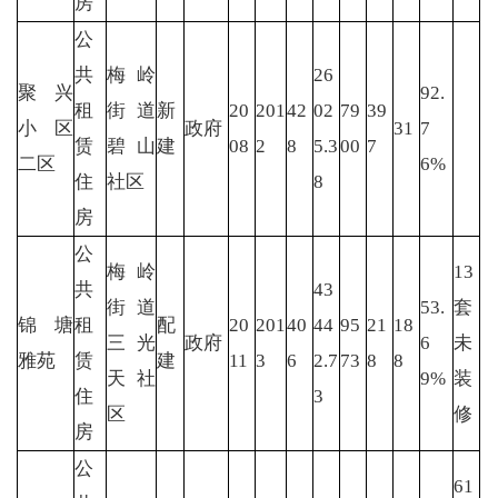
房
公
共
梅岭
26
聚兴
92.
租
街道
新
20
201
42
02
79
39
小区
政府
31
7
赁
碧山
建
08
2
8
5.3
00
7
二区
6%
住
社区
8
房
公
梅岭
13
共
43
街道
53.
套
锦塘
租
配
20
201
40
44
95
21
18
三光
政府
6
未
雅苑
赁
建
11
3
6
2.7
73
8
8
天社
9%
装
住
3
区
修
房
公
61