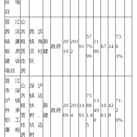
区项
目
晋江
公
西滨
共
西滨
57
73.
镇廉
租
镇海
新
20
201
11
政府
91
79.
67
24
6
租房
赁
滨社
建
10
2
00
99
3%
建设
住
区
项目
房
晋江
公
深沪
市深
共
镇运
73
沪镇
13
71.
租
伙
新
20
201
14
88
10
42
外来
政府
49
2
赁
村、
建
09
4
91
1.8
63
8
职工
0
9%
住
坑边
5
廉租
房
村