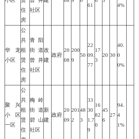
小区
赁
曾井
建
08
9
0
0
3
61
4%
住
社区
房
公
共
青阳
22
40.
华龙
租
街道
改
20
200
17
政府
50
09.
20
30
0
小区
赁
曾井
建
08
9
3
77
0%
住
社区
房
公
共
梅岭
33
聚兴
16
94.
租
街道
新
20
201
48
30
45
小区
政府
82
27
4
赁
碧山
建
09
2
3
1.7
6
一区
0
1%
住
社区
9