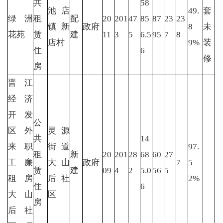
共
58
池店
49.
套
绿洲
租
配
20
201
47
85
87
23
23
镇新
政府
8
未
花苑
赁
建
11
3
5
6.5
95
7
8
店村
9%
装
住
6
修
房
晋江
经济
开发
公
区外
灵源
共
14
来职
街道
97.
租
新
20
201
28
68
60
27
工廉
大山
政府
7
5
赁
建
09
4
2
5.0
56
5
租房
后社
2%
住
6
大山
区
房
后社