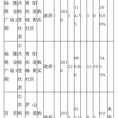
福隆
共
青阳
11
10
商业
租
街道
购
201
政府
/
1
4.7
/
1
0
0.0
广场2
赁
锦青
买
0
5
0%
期
住
社区
房
公
福隆
共
青阳
90
54.
商业
租
街道
购
201
政府
/
22
6.8
/
12
10
5
广场3
赁
梅青
买
0
6
5%
期
住
社区
房
公
共
罗山
81
未
百宏
租
街道
购
201
0.0
政府
/
5
3.1
/
0
5
装