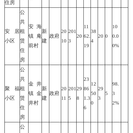
住房
公
共
安海
11
10
安居
租
新
20
201
38
镇庵
政府
20
62.
20
0
0.0
小区
赁
建
10
3
4
前村
19
0%
住
房
公
共
23
金井
12
98.
聚福
租
新
20
201
29
86
29
镇金
政府
50
5
3
小区
赁
建
11
5
8
1.3
3
井村
0
2%
住
6
房
公