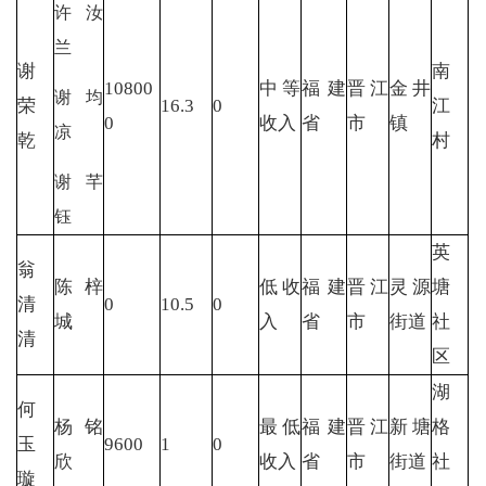
许汝
兰
谢
南
10800
中等
福建
晋江
金井
谢均
荣
16.3
0
江
0
收入
省
市
镇
凉
乾
村
谢芊
钰
英
翁
陈梓
低收
福建
晋江
灵源
塘
清
0
10.5
0
城
入
省
市
街道
社
清
区
湖
何
杨铭
最低
福建
晋江
新塘
格
玉
9600
1
0
欣
收入
省
市
街道
社
璇