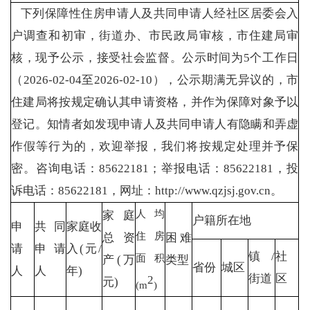
下列保障性住房申请人及共同申请人经社区居委会入
户调查和初审，街道办、市民政局审核，市住建局审
核，现予公示，接受社会监督。公示时间为5个工作日
（2026-02-04至2026-02-10），公示期满无异议的，市
住建局将按规定确认其申请资格，并作为保障对象予以
登记。知情者如发现申请人及共同申请人有隐瞒和弄虚
作假等行为的，欢迎举报，我们将按规定处理并予保
密。咨询电话：85622181；举报电话：85622181，投
诉电话：85622181，网址：http://www.qzjsj.gov.cn。
人均
家庭
户籍所在地
申
共同
家庭收
住房
总资
困难
请
申请
入(元/
镇/
社
面积
产(万
类型
省份
城区
人
人
年)
街道
区
2
元)
(m
)