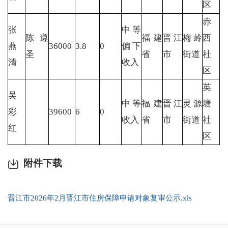
区
赤
张
中等
陈遵
福建
晋江
梅岭
西
燕
36000
3.8
0
偏下
圣
省
市
街道
社
清
收入
区
英
吴
中等
福建
晋江
灵源
塘
彩
39600
6
0
收入
省
市
街道
社
红
区
附件下载
晋江市2026年2月晋江市住房保障申请对象复审公示.xls