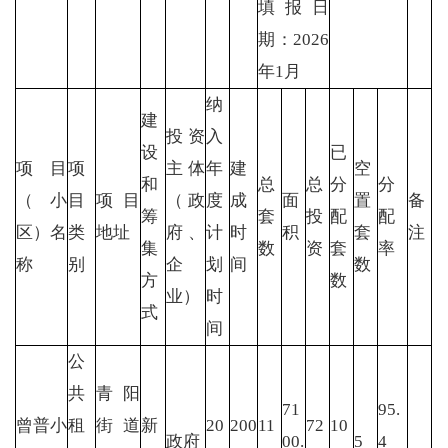
填报日
期：2026
年1月
纳
建
投资
入
设
已
项目
项
主体
年
建
空
和
总
总
分
分
（小
目
项目
（政
度
成
面
置
备
筹
套
投
配
配
区）名
类
地址
府、
计
时
积
套
注
集
数
资
套
率
称
别
企
划
间
数
方
数
业）
时
式
间
公
共
青阳
71
95.
曾普小
租
街道
新
20
200
11
72
10
政府
00.
5
4