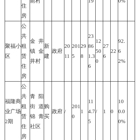
前村
19
0%
住
房
公
共
23
金井
12
92.
聚福小
租
新
20
201
29
86
27
镇金
政府
50
22
6
区
赁
建
11
5
8
1.3
6
井村
0
2%
住
6
房
公
共
青阳
福隆商
11
10
租
街道
购
201
业广场
政府
/
1
4.7
/
1
0
0.0
赁
锦青
买
0
2期
5
0%
住
社区
房