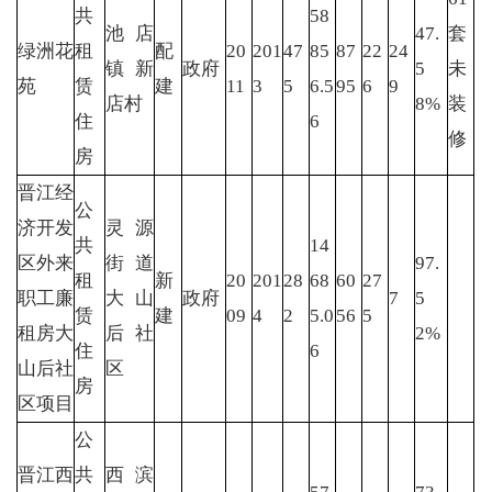
共
58
池店
47.
套
绿洲花
租
配
20
201
47
85
87
22
24
镇新
政府
5
未
苑
赁
建
11
3
5
6.5
95
6
9
店村
8%
装
住
6
修
房
晋江经
公
济开发
灵源
共
14
区外来
街道
97.
租
新
20
201
28
68
60
27
职工廉
大山
政府
7
5
赁
建
09
4
2
5.0
56
5
租房大
后社
2%
住
6
山后社
区
房
区项目
公
晋江西
共
西滨