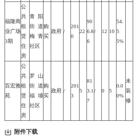
公
共
青阳
福隆商
90
54.
租
街道
购
201
业广场
政府
/
22
6.8
/
12
10
5
赁
梅青
买
0
3期
6
5%
住
社区
房
公
共
罗山
81
未
百宏雅
租
街道
购
201
0.0
政府
/
5
3.1
/
0
5
装
苑
赁
福埔
买
3
0%
7
修
住
社区
房
附件下载