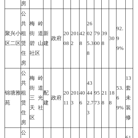
房
公
共
梅岭
26
92.
聚兴小
租
街道
新
20
201
42
02
79
39
政府
30
9
区二区
赁
碧山
建
08
2
8
5.3
00
8
9%
住
社区
8
房
公
梅岭
13
共
43
街道
53.
套
锦塘雅
租
配
20
201
40
44
95
21
18
三光
政府
6
未
苑
赁
建
11
3
6
2.7
73
8
8
天社
9%
装
住
3
区
修
房
公
61