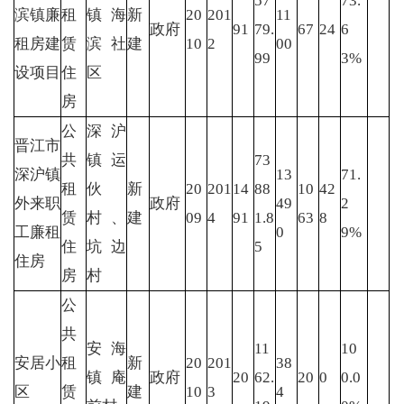
57
73.
滨镇廉
租
镇海
新
20
201
11
政府
91
79.
67
24
6
租房建
赁
滨社
建
10
2
00
99
3%
设项目
住
区
房
公
深沪
晋江市
共
镇运
73
深沪镇
13
71.
租
伙
新
20
201
14
88
10
42
外来职
政府
49
2
赁
村、
建
09
4
91
1.8
63
8
工廉租
0
9%
住
坑边
5
住房
房
村
公
共
安海
11
10
安居小
租
新
20
201
38
镇庵
政府
20
62.
20
0
0.0
区
赁
建
10
3
4