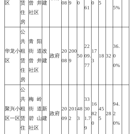
区
赁
曾井
建
08
9
0
0
5
61
5%
住
社区
房
公
共
青阳
22
36.
华龙小
租
街道
改
20
200
17
政府
50
09.
18
32
0
区
赁
曾井
建
08
9
3
77
0%
住
社区
房
公
共
梅岭
33
16
94.
聚兴小
租
街道
新
20
201
48
30
45
政府
82
28
2
区一区
赁
碧山
建
09
2
3
1.7
5
0
0%
住
社区
9