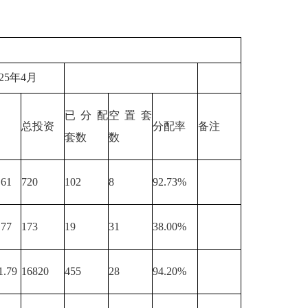
25年4月
已分配
空置套
总投资
分配率
备注
套数
数
.61
720
102
8
92.73%
.77
173
19
31
38.00%
1.79
16820
455
28
94.20%