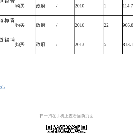
道锦青
购买
政府
/
2010
1
114.
道梅青
购买
政府
/
2010
22
906.
道福埔
购买
政府
/
2013
5
813.
ls
扫一扫在手机上查看当前页面