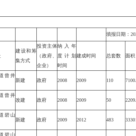
填报日期：20
投资主体
纳入年
建设和筹
址
（政府、
度计划
建成时间
总套数
面积
集方式
企业）
时间
道曾井
新建
政府
2008
2009
110
7100
道曾井
改建
政府
2008
2009
50
2209
道碧山
新建
政府
2009
2012
483
3330
道碧山