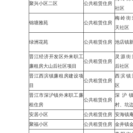
聚兴小区二区
公共租赁住房
社区
梅岭街
锦塘雅苑
公共租赁住房
天社区
绿洲花苑
公共租赁住房
池店镇
晋江经济开发区外来职工
灵源街
公共租赁住房
廉租房大山后社区项目
后社区
晋江西滨镇廉租房建设项
西滨镇
公共租赁住房
目
区
晋江市深沪镇外来职工廉
深沪
公共租赁住房
租住房
村、坑
安居小区
公共租赁住房
安海镇
聚福小区
公共租赁住房
金井镇