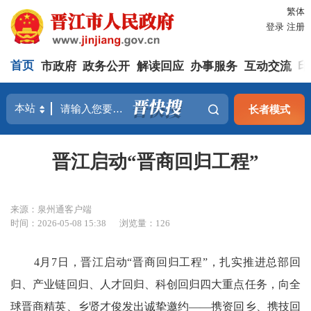
繁体
登录
注册
首页
市政府
政务公开
解读回应
办事服务
互动交流
印
长者模式
晋江启动“晋商回归工程”
来源：泉州通客户端
时间：2026-05-08 15:38
浏览量：
126
4月7日，晋江启动“晋商回归工程”，扎实推进总部回
归、产业链回归、人才回归、科创回归四大重点任务，向全
球晋商精英、乡贤才俊发出诚挚邀约——携资回乡、携技回