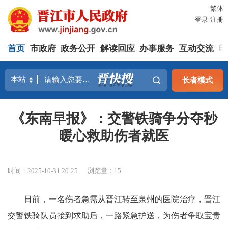
繁体
登录
注册
首页
市政府
政务公开
解读回应
办事服务
互动交流
印
长者模式
《东南早报》：交警铁骑争分夺秒
暖心救助伤者就医
时间：2025-10-31 20:25
浏览量：
15
日前，一名伤者急需从晋江转至泉州的医院治疗，晋江
交警铁骑队员接到求助后，一路紧急护送，为伤者争取宝贵