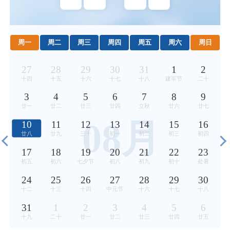
周一
周二
周三
周四
周五
周六
周日
27
28
29
30
31
1
2
十四
十五
十六
十七
十八
建军节
二十
3
4
5
6
7
8
9
廿一
廿二
廿三
廿四
立秋
廿六
廿七
08月
10
11
12
13
14
15
16
廿八
廿九
三十
初一
初二
初三
初四
17
18
19
20
21
22
23
初五
初六
七夕节
初八
初九
初十
处暑
24
25
26
27
28
29
30
十二
十三
十四
中元节
十六
十七
十八
31
1
2
3
4
5
6
十九
二十
廿一
廿二
廿三
廿四
廿五