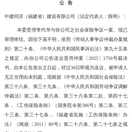
公
告
中建同济（福建省）建设有限公司
（法定代表人：
陈明
）：
本委受理
李代华
与
你公司之
社会保险
争议
一案
。
现已
审理终结。因你下落不明，依照《劳动人事争议仲裁办案规
则》第
二十
条、《中华人民共和国民事诉讼法》第
九十五
条
之规定，向你
公司
公告送达晋劳仲案
〔
20
25〕1756
号裁决
书。自本公告发出之日起，经过
3
0日即视为送达。
被申请人
无正当理由未到庭，现根据《中华人民共和国社会保险法》
第三十八条、第三十九条，《中华人民共和国劳动争议调解
仲裁法》第二条、第六条、第三十六条第二款、第四十七
条，《工伤保险条例》（国务院令第
586号）第二条、第三
十三条、第三十七条，《福建省实施〈工伤保险条例〉办
法》（闽政〔2011〕80号）第二十六条、第二十七条之规