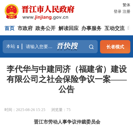
繁体
登录
注册
首页
市政府
政务公开
解读回应
办事服务
互动交流
印
长者模式
李代华与中建同济（福建省）建设
有限公司之社会保险争议一案——
公告
时间：2025-08-26 15:25
浏览量：
75
晋江市劳动人事争议仲裁委员会