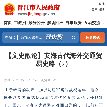
繁体
登录
注册
首页
市政府
政务公开
解读回应
办事服务
互动交流
印
长者模式
【文史散论】安海古代海外交通贸
易史略（7）
时间：2025-05-06 10:14
浏览量：
81
由于经济的破产，加以封建军阀的战祸连年，抢夺，
拉夫以及国民党反动统治时代的苛捐杂税，强抓壮
丁。因此，安海人为逃避灾难而出洋的，与以前的正