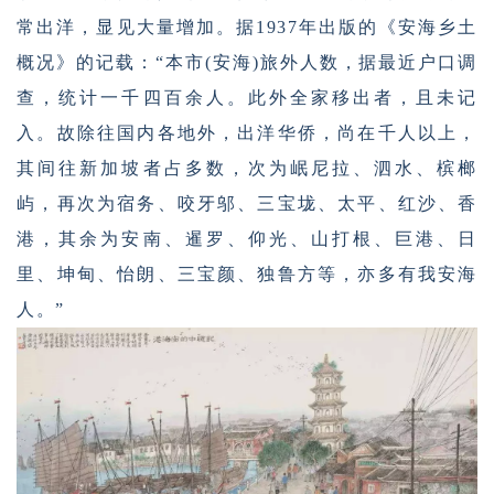
常出洋，显见大量增加。据1937年出版的《安海乡土
概况》的记载：“本市(安海)旅外人数，据最近户口调
查，统计一千四百余人。此外全家移出者，且未记
入。故除往国内各地外，出洋华侨，尚在千人以上，
其间往新加坡者占多数，次为岷尼拉、泗水、槟榔
屿，再次为宿务、咬牙邬、三宝垅、太平、红沙、香
港，其余为安南、暹罗、仰光、山打根、巨港、日
里、坤甸、怡朗、三宝颜、独鲁方等，亦多有我安海
人。”