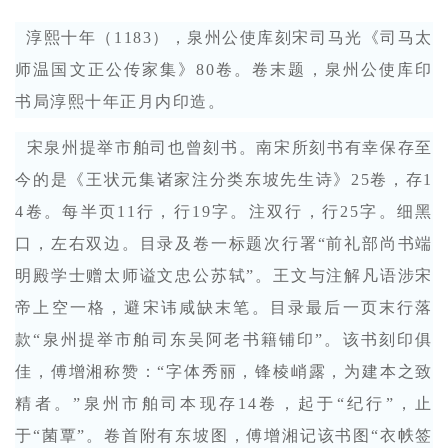
淳熙十年（1183），泉州公使库刻宋司马光《司马太
师温国文正公传家集》80卷。卷末题，泉州公使库印
书局淳熙十年正月内印造。
宋泉州提举市舶司也曾刻书。南宋所刻书有幸保存至
今的是《王状元集诸家注分类东坡先生诗》25卷，存1
4卷。每半页11行，行19字。注双行，行25字。细黑
口，左右双边。目录及卷一标题次行署“前礼部尚书端
明殿学士赠太师谥文忠公苏轼”。王文与注解凡语涉宋
帝上空一格，避宋讳咸缺末笔。目录最后一页末行落
款“泉州提举市舶司东吴阿老书籍铺印”。该书刻印俱
佳，傅增湘称赞：“字体秀丽，锋棱峭露，为建本之致
精者。”泉州市舶司本现存14卷，起于“纪行”，止
于“菌覃”。卷首附有东坡图，傅增湘记该书图“衣帙签