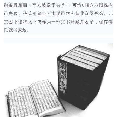
题备极雅丽，写东坡像于卷首”，可惜6幅东坡图像均
已失传。傅氏所藏泉州市舶司本今归北京图书馆。北
京图书馆将此书仍作为一部完书珍藏并著录，保存傅
氏藏书原貌。