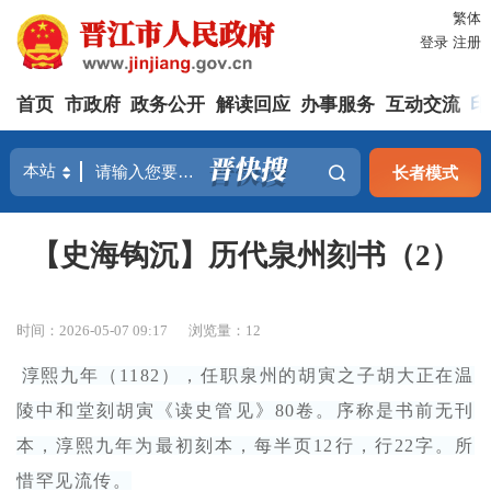
繁体
登录
注册
首页
市政府
政务公开
解读回应
办事服务
互动交流
印
长者模式
【史海钩沉】历代泉州刻书（2）
时间：2026-05-07 09:17
浏览量：
12
淳熙九年（1182），任职泉州的胡寅之子胡大正在温
陵中和堂刻胡寅《读史管见》80卷。序称是书前无刊
本，淳熙九年为最初刻本，每半页12行，行22字。所
惜罕见流传。