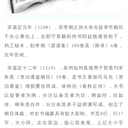
宋嘉定元年（1208），宋李纲之孙大有在提举市舶司
干办公事任上，在郡守章颖和尚书郎赵德甫资助下，
鸩工锓木，刻李纲《梁溪集》180卷及《附录》6卷，
次年告竣。
宋嘉定十二年（1219），泉州知州真德秀于郡斋刊宋
朱熹《资治通鉴纲目》59卷。是书主要据司马光《资
治通鉴》增损櫽括而成。体例仿《春秋左传》，大书
以提要者为纲，分注以备言者为目，纲如经，目如
传。纲朱熹自作，分注命其弟子赵师渊写成。创立了
纲目体裁，对史书编纂具有较大影响。半页8行，行17
字，大小同。左右双边，版心双鱼尾。上记大小字