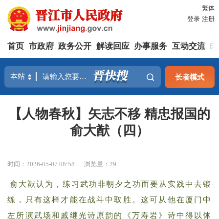
繁体
登录
注册
首页
市政府
政务公开
解读回应
办事服务
互动交流
印
长者模式
【人物春秋】矢志不移 精忠报国的
俞大猷（四）
时间：2026-05-07 08:58
浏览量：
29
俞大猷认为，练习武功非朝夕之功而要从实践中去锻
练，只有这样才能在战斗中取胜。这可从他在厦门中
左所演武场和戚继光诗原韵的《万寿岩》诗中得以体