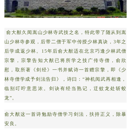
俞大猷久闻嵩山少林寺武技之名，特此带了随从到嵩
山少林寺参观，后带二僧于军中传授少林真诀，3年之
后学成返少林。15年后俞大猷适在北京巧逢少林武僧
宗擎，宗擎告知大猷已将所学之技广传寺僧，俞欣
慰，取所著《剑经》一书并赋诗一首赠宗擎，即《少
林寺僧学成予剑法告归》，诗曰：“神机阅武再相逢，
临别叮咛意思浓。剑诀有经当熟记，迂蚊龙处斩蛟
龙”。
俞大猷这一首诗勉励寺僧学习剑法，扶持正义，除暴
安良。