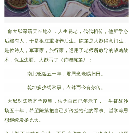
俞大猷深谙天长地久，人生易老，代代相传，他所学必
后继有人，于是很注重培养后生。陈第是大猷得意门生，
是位诗人，军事家，旅行家，运用了老师所教导的战略战
术，保卫边疆。大猷写了《诗赠陈第》：
南北驱驰五十年，君恩念老赐归田。
乾坤多少纲常事，衣钵而今有尔传。
大猷对陈第寄予厚望，认为自己已年老了，一生征战沙
场五十年，希望陈第把自己所传授给他的军事、哲学等思
想继续发扬光大。