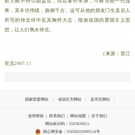
俞大猷不恃功勋盖世，而且著作等身，可称当朝一代儒
将，其丰功伟绩，彪炳千古。这可从他的朋友门生及后人
所写的悼念诗中见其胸怀大志，报效祖国的爱国主义思
想，让人们隽永悼念。
（来源：晋江
史志
2007.1）
国家部委网站
省设区市网站
县市区网站
使用帮助
|
联系我们
|
网站地图
|
关于我们
网站标识码：3505820021
闽公网安备：35058202000114号