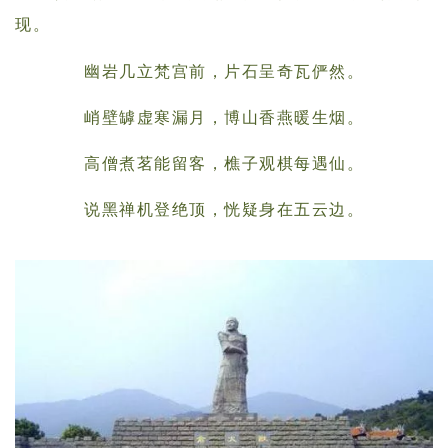
现。
幽岩几立梵宫前，片石呈奇瓦俨然。
峭壁罅虚寒漏月，博山香燕暖生烟。
高僧煮茗能留客，樵子观棋每遇仙。
说黑禅机登绝顶，恍疑身在五云边。