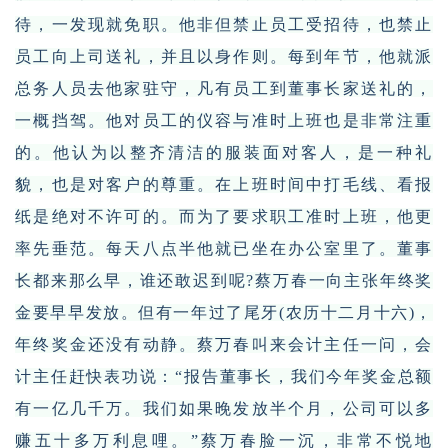
待，一发现就免职。他非但禁止员工受招待，也禁止
员工向上司送礼，并且以身作则。每到年节，他就派
总务人员去他家驻守，凡有员工到董事长家送礼的，
一概挡驾。他对员工的仪容与准时上班也是非常注重
的。他认为以整齐清洁的服装面对客人，是一种礼
貌，也是对客户的尊重。在上班时间中打毛线、看报
纸是绝对不许可的。而为了要求职工准时上班，他更
率先垂范。每天八点半他就已坐在办公室里了。董事
长都来那么早，谁还敢迟到呢?蔡万春一向主张年终奖
金要早早发放。但有一年过了尾牙(农历十二月十六)，
年终奖金还没有动静。蔡万春叫来会计主任一问，会
计主任赶快表功说：“报告董事长，我们今年奖金总额
有一亿几千万。我们如果晚发放半个月，公司可以多
赚五十多万利息哩。”蔡万春脸一沉，非常不悦地