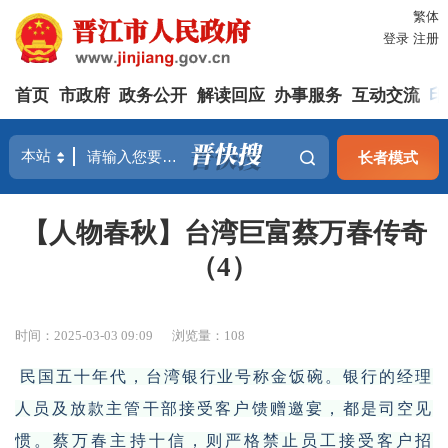
繁体
登录
注册
首页
市政府
政务公开
解读回应
办事服务
互动交流
印
长者模式
【人物春秋】台湾巨富蔡万春传奇
（4）
时间：2025-03-03 09:09
浏览量：
108
民国五十年代，台湾银行业号称金饭碗。银行的经理
人员及放款主管干部接受客户馈赠邀宴，都是司空见
惯。蔡万春主持十信，则严格禁止员工接受客户招