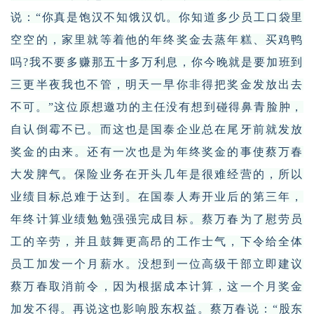
说：“你真是饱汉不知饿汉饥。你知道多少员工口袋里
空空的，家里就等着他的年终奖金去蒸年糕、买鸡鸭
吗?我不要多赚那五十多万利息，你今晚就是要加班到
三更半夜我也不管，明天一早你非得把奖金发放出去
不可。”这位原想邀功的主任没有想到碰得鼻青脸肿，
自认倒霉不已。而这也是国泰企业总在尾牙前就发放
奖金的由来。还有一次也是为年终奖金的事使蔡万春
大发脾气。保险业务在开头几年是很难经营的，所以
业绩目标总难于达到。在国泰人寿开业后的第三年，
年终计算业绩勉勉强强完成目标。蔡万春为了慰劳员
工的辛劳，并且鼓舞更高昂的工作士气，下令给全体
员工加发一个月薪水。没想到一位高级干部立即建议
蔡万春取消前令，因为根据成本计算，这一个月奖金
加发不得。再说这也影响股东权益。蔡万春说：“股东