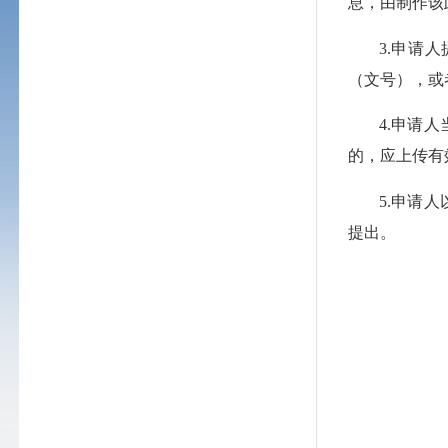
息，由制作该
3.申请
（文号），或
4.申请
的，应上传有
5.申请
提出。