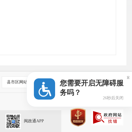
公
<<

您需要开启无障碍服
县市区网站
务吗？
26秒后关闭
闽政通APP