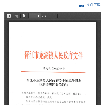
文件下载
镇
经
陈
份