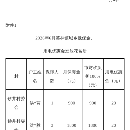
附件
1
20
26
年
6
月英林镇城乡低保金、
用电优惠金发放花名册
市财政负
户主姓
保障人
月保障金
用电优惠
村
担
100
%
名
数
（元）
金（元）
（元）
钞井村委
洪
*育
1
900
900
20
会
钞井村委
洪
*胜
3
1800
1800
20
会