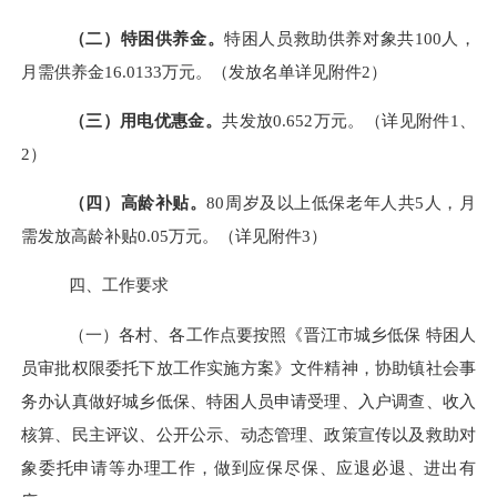
（二）特困供养金。
特困人员救助供养对象共
100
人，
月需供养金
16.0133
万元
。
（发放名单详见附件
2）
（三）用电优惠金。
共发放
0.
652
万元
。
（详见附件
1、
2）
（四）高龄补贴。
80周岁及以上
低保老年人共
5
人，月
需发放
高龄补贴
0.0
5
万元。（详见附件
3）
四
、工作要求
（一）各村、各工作点要按照《晋江市城乡低保
特困人
员审批权限委托下放工作实施方案》文件精神，协助镇社会事
务办认真做好城乡低保、特困人员申请受理、入户调查、收入
核算、民主评议、公开公示、动态管理、政策宣传以及救助对
象委托申请等办理工作，做到应保尽保、应退必退、进出有