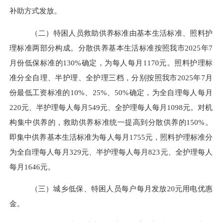
补助方式发放。
（二）
特困人员救助供养标准由基本生活标准、照料护
理标准两部分构成。分散供养基本生活标准按照我市
2025
年
7
月份低保标准的
130%
确定，为每人每月
1170
元。照料护理标
准分全自理、半护理、全护理三档，分别按照我市
2025
年
7
月
份最低工资标准的
10%
、
25%
、
50%
确定，为全自理每人每月
220
元、半护理每人每月
549
元、全护理每人每月
1098
元。对机
构集中供养的，救助供养标准统一提高到分散供养的
150%
。
即集中供养基本生活标准为每人每月
1755
元，照料护理标准分
为全自理每人每月
329
元、半护理每人每月
823
元、全护理每人
每月
1646
元。
（三）城乡低保、特困人员每户每月发放
20元用电优惠
金。