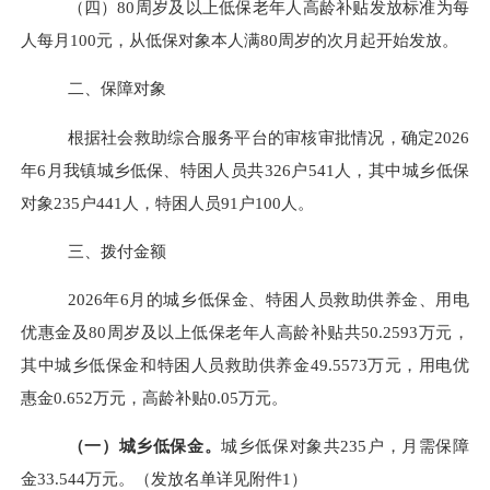
（四）
80周岁及
以上低保老年人高龄补贴发放标准为每
人每月
100元，从低保对象本人满80周岁的次月起开始发放。
二、保障对象
根据
社会救助综合服务平台
的审核审批情况，
确定
202
6
年
6
月
我镇城乡低保、
特困人员共
326
户
541
人，其中城乡低保
对象
235
户
441
人，特困人员
91
户
100
人。
三、拨付金额
202
6
年
6
月的城乡低保金、特困人员救助供养金、用电
优惠金及
80周岁及以上低保老年人高龄补贴
共
50.2593
万元，
其中城乡低保金和特困人员救助供养金
49.5573
万元，用电优
惠金
0.652
万元，高龄补贴
0.05
万元。
（
一
）城乡低保金。
城乡低保对象共
235
户，月需保障
金
33.544
万元
。
（发放名单详见附件
1）