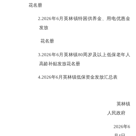
花名册
2.202
6
年
6
月英林
镇特困供养金、用电优惠金
发放
花名册
3.202
6
年
6
月
英林镇
80周岁及以上低保老年人
高龄补贴
发放花名册
4.202
6
年
6
月
英林镇低保
资金发放汇总表
英林镇
人民政府
20
26
年
6
月
4
日