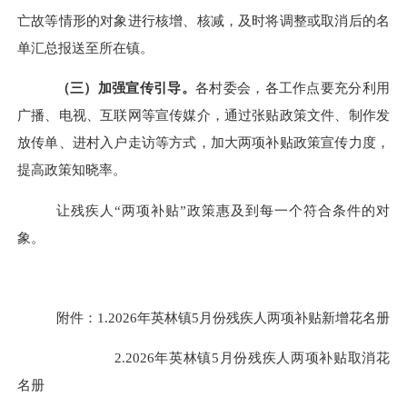
亡故等情形的对象进行核增、核减，及时将调整或取消后的名
单汇总报送
至所在镇
。
（三）加强
宣传引导。
各村委会，各工作点
要
充分利用
广播、电视、互联网等宣传媒介，通过张贴政策文件、制作发
放传单、进村入户
走访
等方式，加大两项补贴政策宣传力度，
提高政策知晓率。
让残疾人
“两项补贴”政策惠及到每一个符合条件的对
象
。
附件：
1
.2026
年
英林
镇
5
月份残疾人两项补贴新
增
花名册
2.
2026
年
英林
镇
5
月份残疾人两项补贴取消花
名册