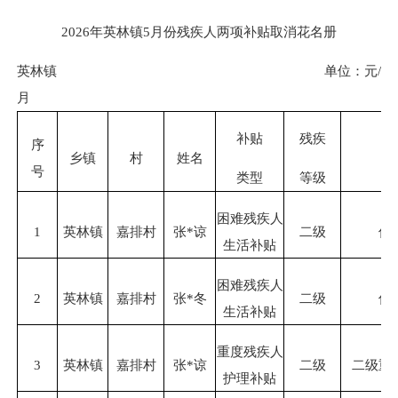
2026
年
英林
镇
5
月份残疾人两项补贴取消花名册
英林镇
单位：元
/
月
补贴
残疾
序
乡镇
村
姓名
号
类型
等级
困难残疾人
1
英林镇
嘉排村
张
*谅
二级
低
生活补贴
困难残疾人
2
英林镇
嘉排村
张
*冬
二级
低
生活补贴
重度残疾人
3
英林镇
嘉排村
张
*谅
二级
二级重
护理补贴