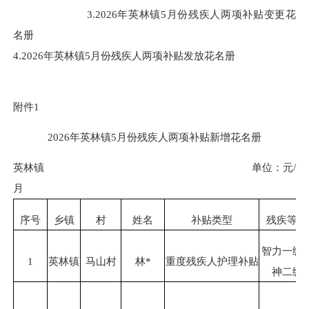
3.
2026
年
英林
镇
5
月份残疾人两项补贴
变更
花
名册
4
.
2026
年
英林
镇
5
月份残疾人两项补贴发放花名册
附件
1
2026
年
英林
镇
5
月份残疾人两项补贴新增花名册
英林
镇
单位：元
/
月
序号
乡镇
村
姓名
补贴类型
残疾等级
智力一级
1
英林镇
马山村
林
*
重度残疾人护理补贴
神二级