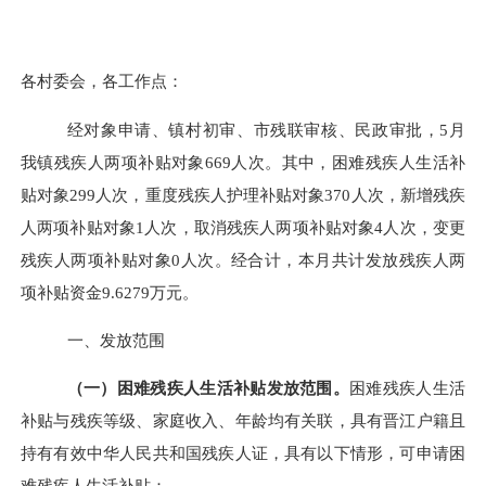
各村委会，各工作点：
经对象申请、镇村初审、市残联审核、民政审批，
5
月
我镇残疾人两项补贴对象
669
人次。其中，困难残疾人生活补
贴对象
299
人次，重度残疾人护理补贴对象
370
人次，新增残疾
人两项补贴对象
1
人次
，取
消
残疾人两项补贴对象
4
人
次，变更
残疾人两项补贴对象
0
人
次
。经合计，本月共计发放残疾人两
项补贴资金
9.6279
万元。
一、发放范围
（一）困难残疾人生活补贴发放范围。
困难残疾人生活
补贴与残疾等级、家庭收入、年龄均有关联，具有晋江户籍且
持有有效中华人民共和国残疾人证，具有以下情形，可申请困
难残疾人生活补贴：