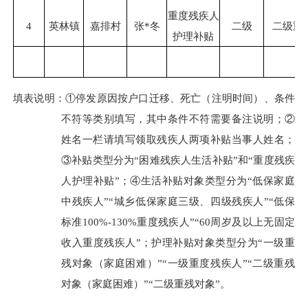
重度残疾人
4
英林镇
嘉排村
张
*冬
二级
二级重
护理补贴
填表说明：
①停发原因按户口迁移、死亡（注明时间）、条件
不符等类别填写，其中条件不符需要备注说明；②
姓名一栏请填写领取残疾人两项补贴当事人姓名；
③补贴类型分为“困难残疾人生活补贴”和“重度残疾
人护理补贴”；④生活补贴对象类型分为“低保家庭
中残疾人”“城乡低保家庭三级、四级残疾人”“低保
标准100%-130%重度残疾人”“60周岁及以上无固定
收入重度残疾人”；护理补贴对象类型分为“一级重
残对象（家庭困难）”“一级重度残疾人”“二级重残
对象（家庭困难）”“二级重残对象”。