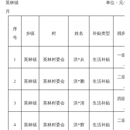
英林镇
单位：元
/
月
序
乡镇
村
姓名
补贴类型
残疾
号
一级
1
英林镇
英林村委会
洪
*从
生活补贴
人
二级
2
英林镇
英林村委会
洪
*鹏
生活补贴
人
四级
3
英林镇
英林村委会
洪
*清
生活补贴
人
二级
4
英林镇
英林村委会
洪
*辉
生活补贴
人