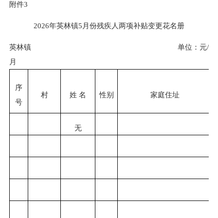
附件
3
2026
年
英林
镇
5
月份残疾人两项补贴
变更
花名册
英林镇
单位：元
/
月
序
村
姓
名
性别
家庭住址
号
无