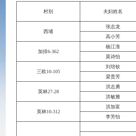
村别
夫妇姓名
张志龙
西埔
高小芳
杨江淮
加排6-362
莫诗怡
刘培钦
三欧10-105
梁贵芳
洪志勇
英林27-28
洪敏雅
洪加富
英林10-312
李芳怡