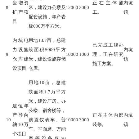
瓷增资
正在主体施
内坑
8
米，建设办公楼及
12000
2000
扩产项
工。
镇
配套设施，年产岩
目
板
600
万平方米。
内坑电
用地
13.7
亩，总建
已完成工规办
力设施
筑面积
5000
平方
内坑
9
10000
1000
理，正在研究
仓库建
米，建设设施存储
镇
施工方案。
设项目
仓库。
用地
10
亩，总建
筑面积
1.7
万平方
米，建设厂房、办
建恒年
公楼、宿舍楼等，
产导向
正在主体内部
内坑
10
购置仪表车、普
10000
3000
轴10万
装修。
镇
车、平面磨、万能
个项目
磨等设备各
50