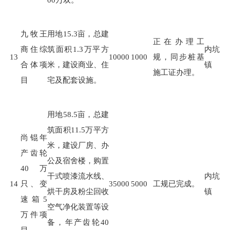
九牧王
用地
15.3
亩，总建
正在办理工
商住综
筑面积
1.3
万平方
内坑
13
10000
1000
规，同步桩基
合体项
米，建设商业、住
镇
施工证办理。
目
宅及配套设施。
用地
58.5
亩，总建
筑面积
11.5
万平方
尚锟年
米，建设厂房、办
产齿轮
公及宿舍楼，购置
40万
干式喷漆流水线、
内坑
14
只、变
35000
5000
工规已完成。
烘干房及粉尘回收
镇
速箱5
空气净化装置等设
万件项
备，年产齿轮
40
目