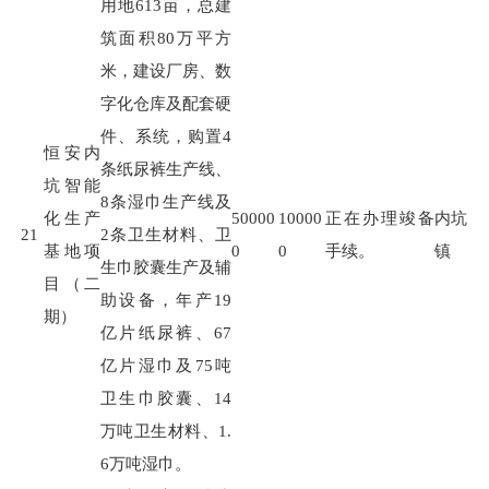
用地
613
亩，总建
筑面积
80
万平方
米，建设厂房、数
字化仓库及配套硬
件、系统，购置
4
恒安内
条纸尿裤生产线、
坑智能
8
条湿巾生产线及
化生产
50000
10000
正在办理竣备
内坑
21
2
条卫生材料、卫
基地项
0
0
手续。
镇
生巾胶囊生产及辅
目（二
助设备，年产
19
期）
亿片纸尿裤、
67
亿片湿巾及
75
吨
卫生巾胶囊、
14
万吨卫生材料、
1.
6
万吨湿巾。