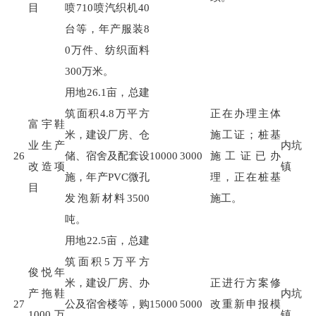
目
喷
710
喷汽织机
40
台等，年产服装
8
0
万件、纺织面料
300
万米。
用地
26.1
亩，总建
筑面积
4.8
万平方
正在办理主体
富宇鞋
米，建设厂房、仓
施工证；桩基
业生产
内坑
26
储、宿舍及配套设
10000
3000
施工证已办
改造项
镇
施，年产
PVC
微孔
理，正在桩基
目
发泡新材料
3500
施工。
吨。
用地
22.5
亩，总建
筑面积
5
万平方
俊悦年
米，建设厂房、办
正进行方案修
产拖鞋
内坑
27
公及宿舍楼等，购
15000
5000
改重新申报模
1000万
镇