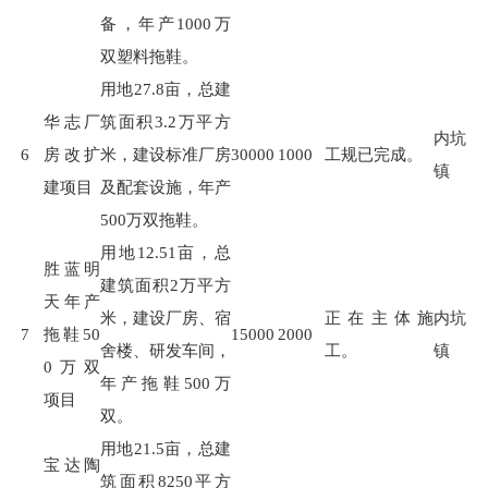
备，年产
1000
万
双塑料拖鞋。
用地
27.8
亩，总建
华志厂
筑面积
3.2
万平方
内坑
6
房改扩
米，建设标准厂房
30000
1000
工规已完成。
镇
建项目
及配套设施，年产
500
万双拖鞋。
用地
12.51
亩，总
胜蓝明
建筑面积
2
万平方
天年产
米，建设厂房、宿
正在主体施
内坑
7
拖鞋50
15000
2000
舍楼、研发车间，
工。
镇
0万双
年产拖鞋
500
万
项目
双。
用地
21.5
亩，总建
宝达陶
筑面积
8250
平方