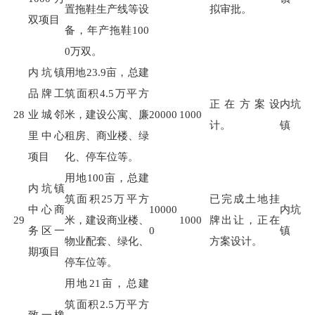
置拖鞋生产线等设
拟审批。
双项目
备，年产拖鞋
100
0
万双。
内坑镇
用地
23.9
亩，总建
品牌工
筑面积
4.5
万平方
正在方案设
内坑
28
业城邻
米，建设公寓、廉
20000
1000
计。
镇
里中心
租房、商业楼、绿
项目
化、停车位等。
用地
100
亩，总建
内坑镇
筑面积
25
万平方
已完成土地挂
中心商
10000
内坑
29
米，建设商业楼、
1000
牌出让，正在
务区一
0
镇
物业配套、绿化、
方案设计。
期项目
停车位等。
用地
21
亩，总建
筑面积
2.5
万平方
致一橡