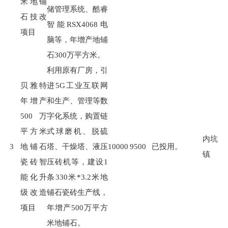
米地铺
储管理系统、酷睿
石技改
智能
RSX4068
电
项目
脑等，年增产地铺
石
300
万平方米。
利用原有厂房，引
贝雅特
进
5G
工业互联网
年增产
和生产、管理等数
500万
字化系统，购置链
平方米
式球磨机、脱硫
内坑
3
地铺石
塔、干燥塔、液压
10000
9500
已投用。
镇
瓷砖智
压砖机等，建设
1
能化升
条
330
米
*3.2
米地
级改造
铺石瓷砖生产线，
项目
年增产
500
万平方
米地铺石。