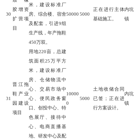
米，建设标准厂
胶增资
正在进行主体
内坑
30
房、综合楼、宿舍
50000
5000
扩营项
基础施工。
镇
及配套，引进
9
组
目
生产线，年产拖鞋
450
万双。
用地
220
亩，总建
筑面积
25
万平方
米，建设标准厂
房、仓储物流中
晋江拖
心、交易市场中
土地收储合同
鞋产业
10000
内坑
31
心、便民政务窗
5000
已签；正在进
园建设
0
镇
口、创投中心、特
行方案设计。
项目
色展厅、接待中
心、电商直播基
地、研发中心及配