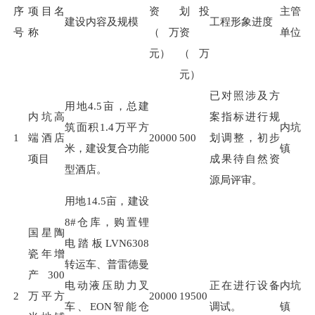
序
项目名
资
划投
主管
建设内容及规模
工程形象进度
号
称
（万
资
单位
元）
（万
元）
已对照涉及方
用地
4.5
亩，总建
内坑高
案指标进行规
筑面积
1.4
万平方
内坑
1
端酒店
20000
500
划调整，初步
米，建设复合功能
镇
项目
成果待自然资
型酒店。
源局评审。
用地
14.5
亩，建设
8#
仓库，购置锂
国星陶
电踏板
LVN6308
瓷年增
转运车、普雷德曼
产300
电动液压助力叉
正在进行设备
内坑
2
万平方
20000
19500
车、
EON
智能仓
调试。
镇