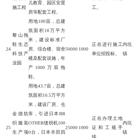
儿教育、园区安置
施工程
工。
房等配套工程。
用地
100
亩，总建
筑面积
18
万平方
黎山拖
米，建设标准厂
鞋生态
正在进行施工
内坑
24
房、综合楼、宿舍
50000
1000
科技产
单位招投标。
镇
楼及配套设施，年
业园
产
1000
万双拖
鞋。
用地
43.7
亩，总建
筑面积
10.5
万平方
米，建设厂房、仓
金德纺
库，引进日本
BR
正在办理土地
织服装
OTHER
缝纫机
100
内坑
25
25000
1000
证和工规手
生产项
0
台，日本丰田四
镇
续。