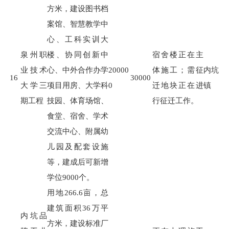
方米，建设图书档
案馆、智慧教学中
心、工科实训大
泉州职
楼、协同创新中
宿舍楼正在主
业技术
心、中外合作办学
20000
体施工；需征
内坑
16
30000
大学三
项目用房、大学科
0
迁地块正在进
镇
期工程
技园、体育场馆、
行征迁工作。
食堂、宿舍、学术
交流中心、附属幼
儿园及配套设施
等，建成后可新增
学位
9000
个。
用地
266.6
亩，总
建筑面积
36
万平
内坑品
方米，建设标准厂