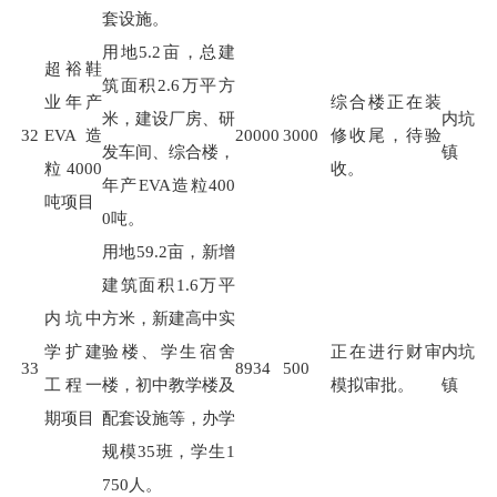
套设施。
用地
5.2
亩，总建
超裕鞋
筑面积
2.6
万平方
业年产
综合楼正在装
米，建设厂房、研
内坑
32
EVA造
20000
3000
修收尾，待验
发车间、综合楼，
镇
粒4000
收。
年产
EVA
造粒
400
吨项目
0
吨。
用地
59.2
亩，新增
建筑面积
1.6
万平
内坑中
方米，新建高中实
学扩建
验楼、学生宿舍
正在进行财审
内坑
33
8934
500
工程一
楼，初中教学楼及
模拟审批。
镇
期项目
配套设施等，办学
规模
35
班，学生
1
750
人。