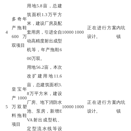
用地
5.8
亩，总建
筑面积
1.3
万平方
多奇年
米，建设厂房及配
产拖鞋
正在进行方案
内坑
4
套用房，引进全自
10000
1000
600万
设计。
镇
动高精度射出成型
双项目
机等，年产拖鞋
6
00
万双。
用地
56.2
亩，本次
改扩建用地
11.6
亩，总建筑面积
3.
皇宝年
8
万平方米，建设
产1000
厂房、地下消防水
正在进行方案
内坑
5
万双塑
10000
1000
池、泵房，新增
E
设计。
镇
料拖鞋
VA
射出成型机、
项目
定型流水线等设