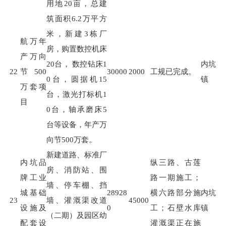
用地
20
亩，总建
筑面积
6.2
万平方
米，新建
3
栋厂
航万年
房，购置数控机床
产万向
20
台，
数控钻床
1
内坑
22
节500
30000
2000
工规已完成。
0
台，圆据机
15
镇
万套项
台，激光打标机
1
目
0
台，轴承磨床
5
台等设备，年产万
向节
500
万套。
新建道路、标准厂
内坑品
纵三路、古莲
房、消防站、围
牌工业
路一期施工；
墙、停车棚、挡
城基础
28928
横六路部分施
内坑
23
墙、灌溉渠改道
45000
设施及
0
工；石壁水库
镇
（二期）及园区幼
配套设
灌溉渠正在施