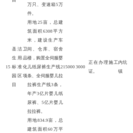
万只、变速箱
5
万
件。
用地
25
亩，总建
筑面积
6308
平方
米，建设生产车
圣洁卫
间、仓库、宿舍
生用品
楼，购置全伺服婴
正在办理施工
内坑
15
标准化
儿纸尿裤生产线
2
15000
3000
证。
镇
园区项
条、全伺服婴儿拉
目
拉裤生产线
3
条，
年产
3
亿片婴儿纸
尿裤、
5
亿片婴儿
拉拉裤。
用地
834.9
亩，总
建筑面积
60
万平