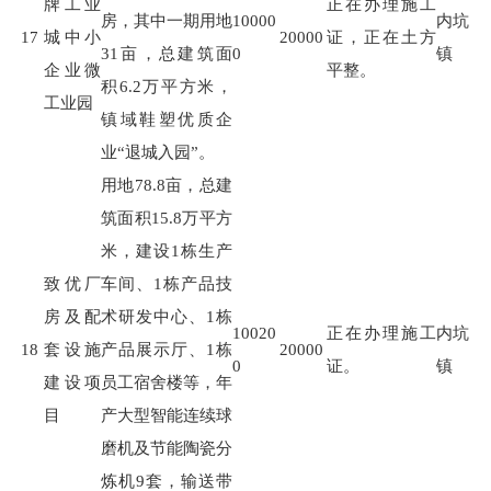
牌工业
正在办理施工
房，其中一期用地
10000
内坑
17
城中小
20000
证，正在土方
31
亩，总建筑面
0
镇
企业微
平整。
积
6.2
万平方米，
工业园
镇域鞋塑优质企
业
“
退城入园
”
。
用地
78.8
亩，总建
筑面积
15.8
万平方
米，建设
1
栋生产
致优厂
车间、
1
栋产品技
房及配
术研发中心、
1
栋
10020
正在办理施工
内坑
18
套设施
产品展示厅、
1
栋
20000
0
证。
镇
建设项
员工宿舍楼等，年
目
产大型智能连续球
磨机及节能陶瓷分
炼机
9
套，输送带