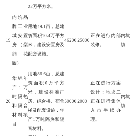
22
万平方米。
内坑品
牌工业
用地
49.1
亩，总建
城安置
筑面积
10.4
万平方
正在进行内部
内坑
19
46200
25000
房（梨
米，建设安置房及
装修。
镇
韵花
配套设施。
园）
用地
86.6
亩，总建
华锦年
筑面积
6
万平方
正在进行方案
产1万
米，建设标准厂
设计；地块二
吨隔热
内坑
20
房、综合楼、宿舍
50000
2000
正在进行集体
和隔音
镇
楼及配套设施，年
入市手续办
材料项
产
1
万吨隔热和隔
理。
目
音材料。