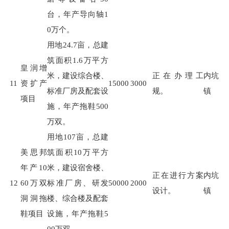
台，年产导向轴
1
0
万个。
用地
24.7
亩，总建
筑面积
1.6
万平方
皇润增
米，建设综合楼、
正在办理工
内坑
11
资扩产
15000
3000
标准厂房及配套设
规。
镇
项目
施，年产拖鞋
500
万双。
用地
107
亩，总建
美思邦
筑面积
10
万平方
年产10
米，建设宿舍楼、
正在进行方案
内坑
12
60万双
标准厂房、研发
50000
2000
设计。
镇
洞洞拖
楼、综合楼及配套
鞋项目
设施，年产拖鞋
5
00
万双。