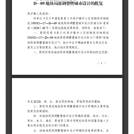
求
二
范
置
三
用
四
污
量
五
求
六