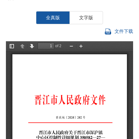
全真版
文字版
文件下载
深
你
细
示
究
一
3
称