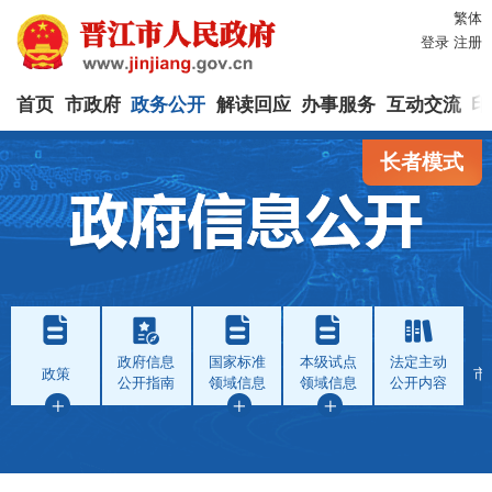
繁体
登录
注册
首页
市政府
政务公开
解读回应
办事服务
互动交流
印
长者模式
政府信息
国家标准
本级试点
法定主动
政策
市
公开指南
领域信息
领域信息
公开内容