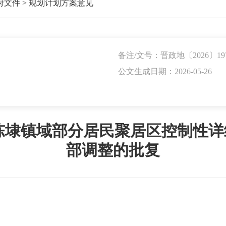
府文件
>
规划计划方案意见
备注/文号：晋政地〔2026〕19
公文生成日期：2026-05-26
埭镇域部分居民聚居区控制性详细规
部调整的批复