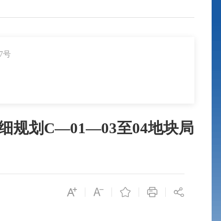
7号
划C—01—03至04地块局