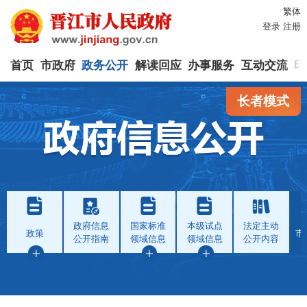
繁体
登录
注册
首页
市政府
政务公开
解读回应
办事服务
互动交流
印
长者模式
政府信息
国家标准
本级试点
法定主动
政策
市
公开指南
领域信息
领域信息
公开内容