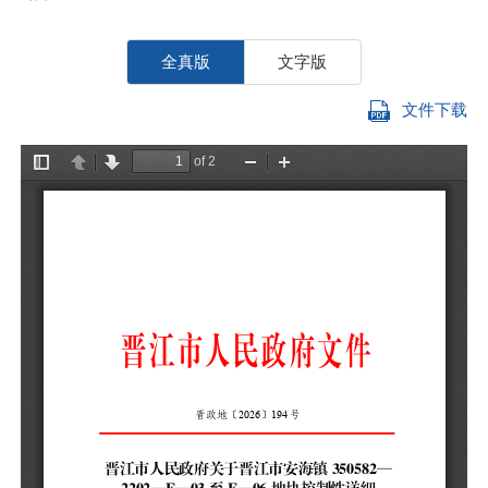
全真版
文字版
文件下载
安
你
—
（
批
一
E
称