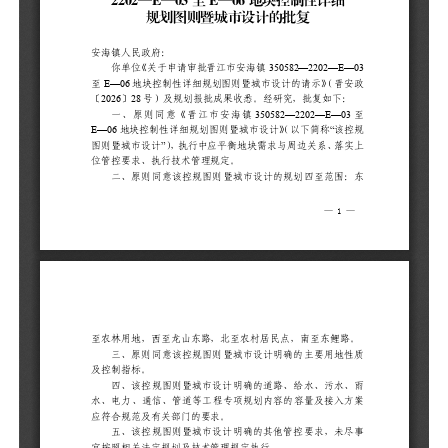
周
二
围
至
三
性
四
水
及
五
尽
六