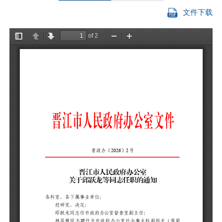
文件下载
各
邱
林
（