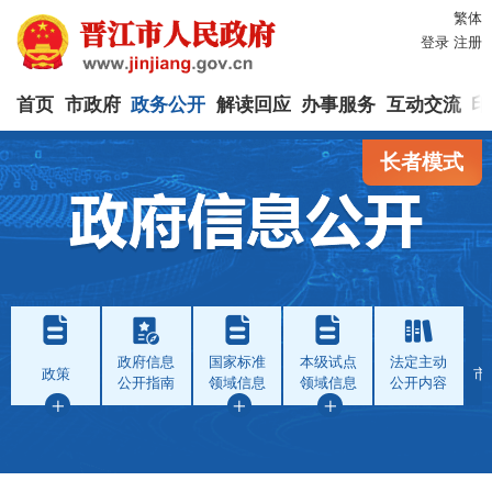
繁体
登录
注册
首页
市政府
政务公开
解读回应
办事服务
互动交流
印
长者模式
政府信息
国家标准
本级试点
法定主动
政策
市
公开指南
领域信息
领域信息
公开内容