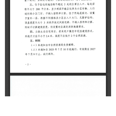
通
于
顶
同
外
（
（
7
（
求
（