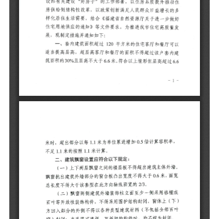
6
率
（
墙
面
（
百
（
部
封
积