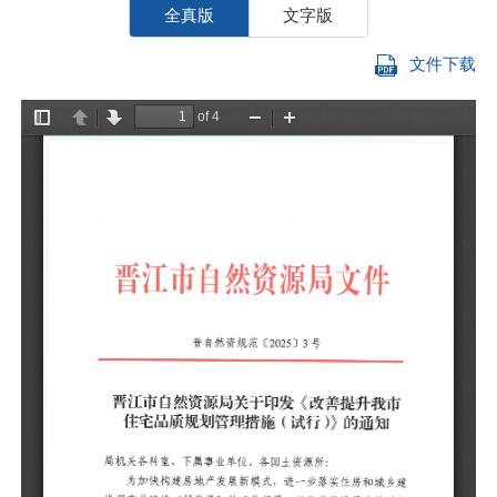
全真版
文字版
文件下载
局
为
设
供
化
宅
展
适
筑