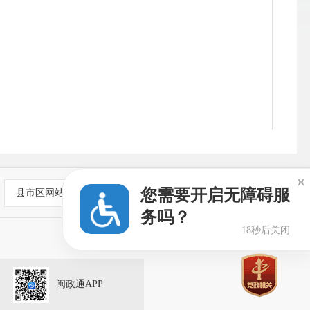
公
<<

您需要开启无障碍服
县市区网站
务吗？
18秒后关闭
闽政通APP