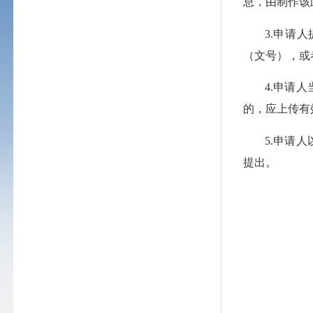
息，由制作该
3.申请
（文号），或
4.申请
的，应上传有
5.申请
提出。