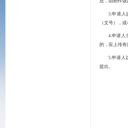
息，由制作该
3.申请
（文号），或
4.申请
的，应上传有
5.申请
提出。