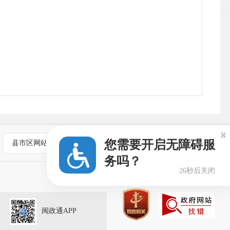
公
<<

您需要开启无障碍服
县市区网站
务吗？
26秒后关闭
闽政通APP