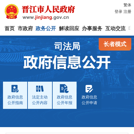
繁体
登录
注册
首页
市政府
政务公开
解读回应
办事服务
互动交流
印
长者模式
司法局
政府信息
法定主动
政府信息
政府信息
公开指南
公开内容
公开年报
公开申请