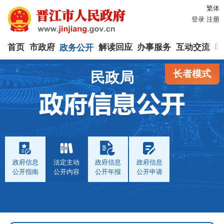
繁体
登录
注册
首页
市政府
政务公开
解读回应
办事服务
互动交流
印
长者模式
民政局
政府信息
法定主动
政府信息
政府信息
公开指南
公开内容
公开年报
公开申请