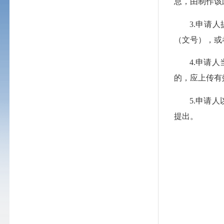
息，由制作该
3.申请
（文号），或
4.申请
的，应上传有
5.申请
提出。