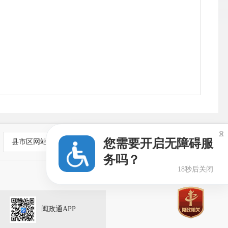
公
<<

您需要开启无障碍服
县市区网站
务吗？
18秒后关闭
闽政通APP