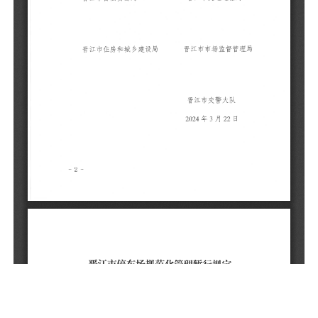
产
问
理
结
一
1.
2.
车
公
放
配
停