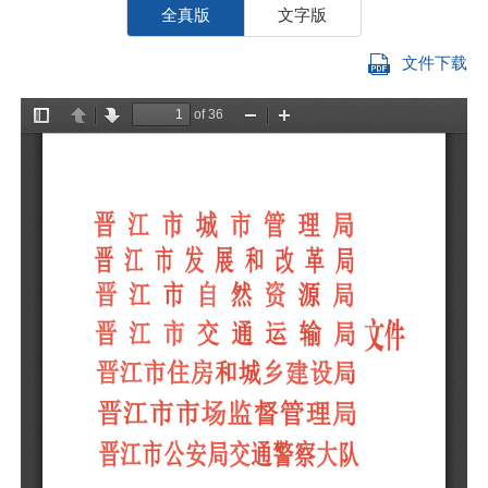
全真版
文字版
文件下载
晋
各
位
为
市
江
管
理