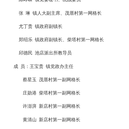
张
琳
镇人大副主席、茂厝村第一网格长
尤丁贵
镇政府副镇长
郑绍乐
镇政府副镇长、柴塔村第一网格长
邱德民
池店派出所教导员
成
员：王宝贵
镇党政办主任
蔡星玉
茂厝村第一副网格长
庄勋港
柴塔村第一副网格长
许澎湃
新店村第一副网格长
黄清山
新店村第一副网格长