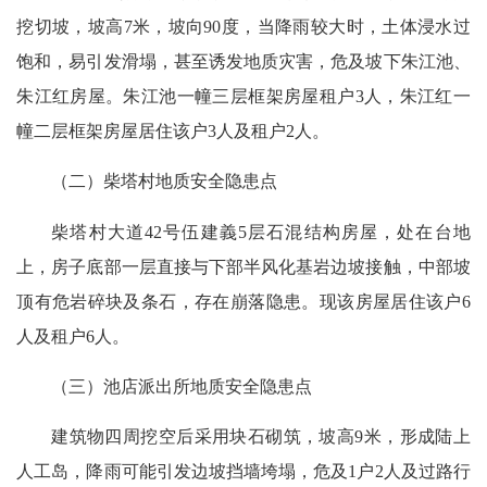
挖切坡，坡高
7
米，坡向
90
度，当降雨较大时，土体浸水过
饱和，易引发滑塌，甚至诱发地质灾害，危及坡下朱江池、
朱江红房屋。朱江池一幢三层框架房屋租户
3
人，朱江红一
幢二层框架房屋居住该户
3
人及租户
2
人。
（二）柴塔村地质安全隐患点
柴塔村大道
42
号伍建義
5
层石混结构房屋，处在台地
上，房子底部一层直接与下部半风化基岩边坡接触，中部坡
顶有危岩碎块及条石，存在崩落隐患。现该房屋居住该户
6
人及租户
6
人。
（三）池店派出所地质安全隐患点
建筑物四周挖空后采用块石砌筑，坡高
9
米，形成陆上
人工岛，降雨可能引发边坡挡墙垮塌，危及
1
户
2
人及过路行