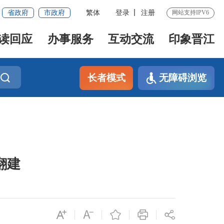
省政府
市政府
繁体
登录
注册
网站支持IPV6
读回应
办事服务
互动交流
印象晋江
长者模式
无障碍浏览
翻建