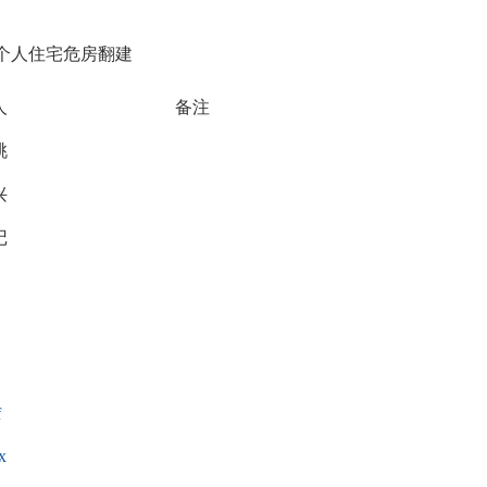
月个人住宅危房翻建
人
备注
桃
兴
记
f
x