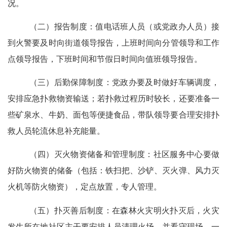
况。
（二）报告制度：
值电话班人员（或党政办人员）接
到火警要
及时向街道领导
报告，
上班时间向分管领导和工作
点领导报告，下班时间和节假日时间向值班领导报告。
（三）后勤保障制度：
党政办要及时做好车辆调度，
安排应急扑救物资输送；若扑救过程历时较长，还要准备一
些矿泉水、牛奶、面包等便捷食品，带队领导要合理安排扑
救人员轮流休息补充能量。
（四）灭火物资储备和管理制度：
社区服务中心要做
好防火物资的储备（包括：铁扫把、沙铲、灭火弹、风力灭
火机等防火物资），定点放置，专人管理。
（五）扑灭善后制度：
在森林火灾明火扑灭后，火灾
发生所在地社区主干要安排人员清理火场，并看守现场，一