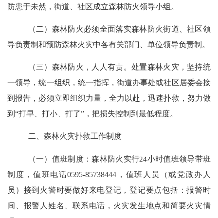
防患于未然，街道、社区成立森林防火领导小组。
（二）
森林防火必须全面落实森林防火街道、社区领
导负责制和预防森林火灾中各有关部门、单位领导负责制。
（三）
森林防火，人人有责。处置森林火灾，坚持统
一领导，统一组织，统一指挥，
街道办事处或社区居委
会
接
到报告，必须立即组织力量，全力以赴，迅速扑救，努力做
到
“
打早、打小、打了
”
，把损失控制到最低程度。
二、森林火灾扑救工作制度
（一）值班制度：
森林防火实行
24
小时值班领导带班
制度，值班电话
0595-85738444
，值班人员（或党政办人
员）接到火警时要做好来电登记，登记要点包括：报警时
间、报警人姓名、联系电话，火灾发生地点和简要火灾情