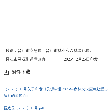
抄送：
晋江市应急局、晋
江市
林业和园林绿化局
。
晋江市灵源街道党政办
202
5
年
2
月
25
日印发
附件下载
（2025）13号关于印发《灵源街道2025年森林火灾应急处置办
法》的通知.doc
晋政灵〔2025〕13号.pdf