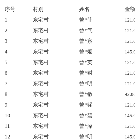
序号
村别
姓名
金额
1
东宅村
曾*菲
121.00
2
东宅村
曾*气
121.00
3
东宅村
曾*察
121.00
4
东宅村
曾*烟
145.00
5
东宅村
曾*英
121.00
6
东宅村
曾*财
121.00
7
东宅村
曾*明
121.00
8
东宅村
曾*敏
92.00
9
东宅村
曾*赐
121.00
10
东宅村
曾*碧
145.00
11
东宅村
曾*泽
121.00
12
东宅村
曾*明
145.00