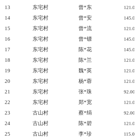
13
东宅村
曾*东
121.00
14
东宅村
曾*安
145.00
15
东宅村
曾*流
121.00
16
东宅村
曾*镖
145.00
17
东宅村
陈*花
145.00
18
东宅村
陈*兰
121.00
19
东宅村
魏*英
121.00
20
东宅村
杨*蓉
121.00
21
东宅村
张*珠
92.00
22
东宅村
郑*宽
121.00
23
古山村
蔡*绢
92.00
24
古山村
陈*碧
121.00
25
古山村
李*珍
115.00