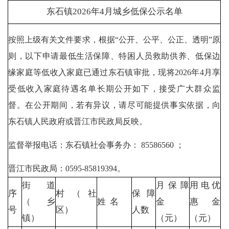
东石镇2026年4月城乡低保公示名单
按照上级有关文件要求，根据“公开、公平、公正、透明”原
则，以下申请最低生活保障、特困人员救助供养、低保边
缘家庭等低收入家庭已通过东石镇审批，现将2026年4月享
受低收入家庭待遇名单长期公开如下，接受广大群众监
督。在公开期间，若有异议，请尽可能提供事实依据，向
东石镇人民政府或晋江市民政局反映。
监督举报电话：东石镇社会事务办： 85586560 ；
晋江市民政局：0595-85819394。
街道
月保障
用电优
序
村（社
保障
（乡
姓 名
金
惠金
号
区）
人数
镇）
（元）
（元）