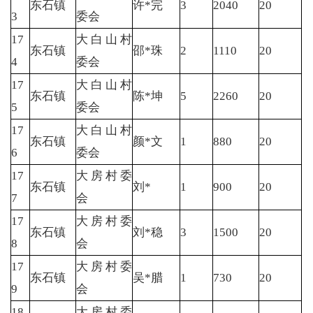
东石镇
许*完
3
2040
20
3
委会
17
大白山村
东石镇
邵*珠
2
1110
20
4
委会
17
大白山村
东石镇
陈*坤
5
2260
20
5
委会
17
大白山村
东石镇
颜*文
1
880
20
6
委会
17
大房村委
东石镇
刘*
1
900
20
7
会
17
大房村委
东石镇
刘*稳
3
1500
20
8
会
17
大房村委
东石镇
吴*腊
1
730
20
9
会
18
大房村委