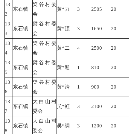
13
檗谷村委
东石镇
黄*力
3
2505
20
2
会
13
檗谷村委
东石镇
黄*顶
3
1650
20
3
会
13
檗谷村委
东石镇
黄*二
4
2500
20
4
会
13
檗谷村委
东石镇
黄*迎
1
810
20
5
会
13
檗谷村委
东石镇
黄*清
1
900
20
6
会
13
大白山村
东石镇
吴*虹
3
2100
20
7
委会
13
大白山村
东石镇
吴*绸
3
1200
20
8
委会