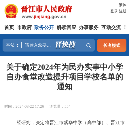
繁体
登录
注册
首页
市政府
政务公开
解读回应
办事服务
互动交流
印
长者模式
关于确定2024年为民办实事中小学
自办食堂改造提升项目学校名单的
通知
时间：2024-03-22 17:26
浏览量：
554
经研究
，
决定
将
晋江市紫华中学
（
高中部
）、晋江市