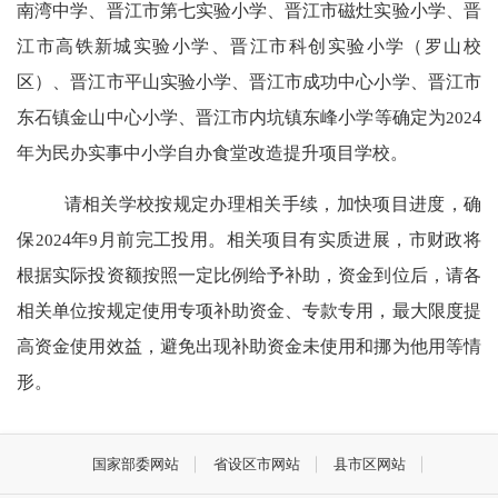
南湾中学
、晋江市第七实验小学、晋江市磁灶实验小学、晋
江市高铁新城实验小学、晋江市科创实验小学（罗山校
区）、晋江市平山实验小学、晋江市成功中心小学、晋江市
东石镇金山中心小学、晋江市内坑镇东峰小学
等
确定为
202
4
年为民办实事
中小学自办
食堂
改造提升
项目
学校。
请
相关学校
按规定办理相关手续，加快项目进度，确
保
202
4
年
9
月前完工投用。
相关
项目有实质进展，市财政将
根据实际投资额按照一定比例给予补助，资金到位后，请各
相关单位按规定使用专项补助资金、专款专用，最大限度提
高资金使用效益，避免出现补助资金未使用和挪为他用等情
形。
国家部委网站
省设区市网站
县市区网站