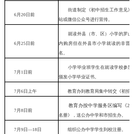
街道制定《初中招生工作意见》报
6月20日前
站或微信公众号进行宣传。
就读外县（市、区）小学的罗山户
6月25日前
内购房但在外县市小学就读的非晋
名。
小学毕业班学生在就读学校参加毕
7月1日前
颁发小学毕业证书。
7月6日上午
教育办到教育局集中转交《初招表
教育办按中学服务区编写《
2
7月8日前
名册》，送公办中学和市招生办。
7月9日—18日
组织公办中学学生到校注册。