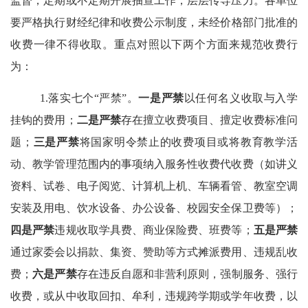
监督，定期或不定期开展抽查工作，层层传导压力。各单位
要
严格执行财经纪律和收费公示制度，未经价格部门批准的
收费一律不得收取。重点对照以下两个方面来规范收费行
为：
1.落实七个“严禁”。
一是
严禁
以任何名义收取与入学
挂钩的费用；
二是严禁
存在擅立收费项目、擅定收费标准问
题；
三是严禁
将国家明令禁止的收费项目或将教育教学活
动、教学管理范围内的事项纳入服务性收费代收费（如讲义
资料、试卷、电子阅览、计算机上机、车辆看管、教室空调
安装及用电、饮水设备、办公设备、校园安全保卫费等）；
四是严禁
违规收取学具费、商业保险费、班费等；
五是严禁
通过家委会以捐款、集资、赞助等方式摊派费用、违规乱收
费；
六是严禁
存在违反自愿和非营利原则，强制服务、强行
收费，或从中收取回扣、牟利，违规跨学期或学年收费，以