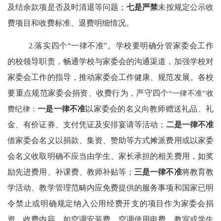
及结余款项是否及时清退等问题；
七是严禁
未按规定
公示收
费项目和收费标准、退费明细情况。
2.落实四个“一律不准”。
学校要明确分管家委会工作
的校领导职责，畅通学校与家委会的沟通渠道，加强学校对
家委会工作的指导，推动家委会工作健康、规范发展。各校
要重点规范家委会捐资、收费行为，严守四个
“一律不准”收
费纪律：
一是一律不准
以家委会的名义向教师赠送礼品、礼
金、有价证券、支付凭证及安排宴请等活动；
二是一律不准
借家委会名义以捐款、集资、赞助等方式摊派费用或以家委
会名义收取明确不应当由学生、家长承担的相关费用，如奖
励先进费用、补课费、教师补贴等；
三是一律不准
将教育教
学活动、教学管理范畴内应免费提供的服务事项和国家已明
令禁止或明确规定纳入公用经费开支的项目作为家委会捐
资、收费内容，如空调安装费、空调使用电费、教室或学生