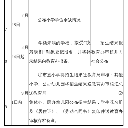
7月
公布小学学位余缺情况
28日
7
学额未满的学校
，接受
“统
招生结果报
8月
筹调剂”对象
登记报名，并将补
教育办审核并向
24日起
8
录结果向教育办报备。
社会公布
①市直小学将招生结果送教育局审核；其他
小学、公办幼儿园将招生结果送教育办审核汇总
9月
送教育局 ②
1日前
集体办、民办幼儿园公布招生结果，学生花名册
9
及《居住证》、《劳动合同书》复印件送教育办
审核存档备查。