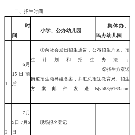
二、招生时间
时
集体办、
小学、公办幼儿园
间
民办幼儿园
①向社会发出招生通告，公布招生片区、招
生计划和招生办法；
6
月
②招生方案送
15
日前
街道招生领导组备案，并汇总报送教育局。招生
1
后
方案邮件发送lsjyb88@163.com
7月
5日-7月6
现场报名登记
2
日