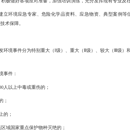
，积极做好各项应对准备，加强培训演练，充分发挥现有专业及
建立环境应急专家、危险化学品资料、应急物资、典型案例等
及技术保障。
发环境事件分为特别重大（
Ⅰ
级）、重大（
Ⅱ
级）、较大（
Ⅲ
级）
境事件：
00
人以上中毒或重伤的；
的；
上的；
该区域国家重点保护物种灭绝的；