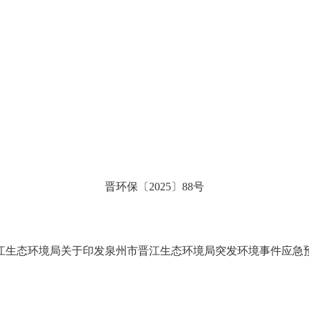
晋
环保
〔
20
25
〕
88
号
江生态环境局关于印发泉州市晋江生态环境局突发环境事件应急