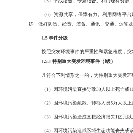
（
5
）平战结合，专兼结合。利用现有资源
（
6
）资源共享，保障有力。利用网络平台
练，做好队伍、经费、装备、通讯、交通、运输
1.5
事件分级
按照突发环境事件的严重性和紧急程度，突
1.5.1
特别重大突发环境事件（
Ⅰ级）
凡符合下列情形之一的，为特别重大突发环
（
1
）因环境污染直接导致
30
人以上死亡或
1
（
2
）因环境污染疏散、转移人员
5
万人以上
（
3
）因环境污染造成直接经济损失
1
亿元以
（
4
）因环境污染造成区域生态功能丧失或