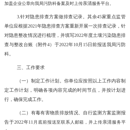
加盖企业公章向我局污防科备案及时上传
亲清
服务平台。
3.
针对隐患
排查方案做排查记录。其余
45
家重点监管
单位应根据
2021
年隐患排查方案重新开展一次排查记录，针
对隐患整改情况进行梳理，并填写
2022
年度土壤污染隐患排
查与整改台账（附件
4
）于
2022
年
10
月
15
日前报送我局污防
科。
三、工作要求
（一）
制定工作计划。你单位应按照以上工作内容制
定工作计划，明确各项内容完成的时间节点，并按计划进
行，确保完成工作。
（二）
有毒有害物质排放情况、自行监测方案监测报
告于
2022
年
11
月底前报送至联系人邮箱，并上传
亲清
服务平