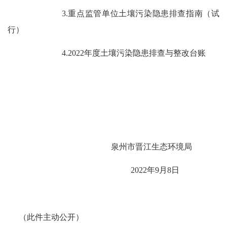
3.
重点监管
单位土壤污染隐患排查指南（试
行）
4.
2022
年度土壤污染隐患排查与整改台账
泉州市晋江生态环境局
20
22
年
9
月
8
日
（此件
主动公开
）