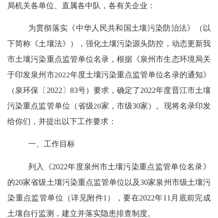
局机关各单位、直属各中队，各有关企业：
为贯彻落实
《中华人民共和国土壤污染防治法》（以
下简称《土壤法》）
，
强化土壤污染源头防控
，
动态更新我
市土壤污染重点监管单位名录，根据《泉州市生态环境局关
于印发泉州市
2022
年度土壤污染重点监管单位名录的通知》
（泉环保〔
2022
〕
83
号）要求，确定了
2022
年度晋江市
土壤
污染重点监管单位
（省级
20
家，市级
30
家
）。现将
名录印发
给你们，并提出以下工作要求：
一、工作目标
列入《
2022
年度泉州市土壤污染重点监管单位名录》
的
20
家省级土壤污染重点监管单位以及
30
家泉州市级土壤污
染重点监管单位（详见附件
1
），要在
2022
年
11
月底前完成
土壤自行监测，建立并落实隐患排查制度。