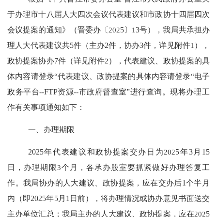
于办理市十八届人大
四
次会议代表建议和市政协十四届
四
次
会议提案的通知》（晋委办〔
202
5
〕
1
3
号），我局共承担办
理人大代表建议
共
5
件（主办
2
件，
协办
3
件
，
详见附件
1
），
政协提案协办
7
件
（
详见附件
2
），代表建议、政协提案的具
体内容请登录
“
代表建议、政协提案的具体内容请登录
“电子
政务平
台
--
FTP
资
源
--市政
府督查室
”
进
行查询。现将办理工
作有关事项通知如下：
一、办理期限
202
5
年代表建议和政协提案交办日为
202
5
年
3
月
15
日，办理期限
3
个月，各承办
股
室要抓紧
做好
办理答复
工
作
。我局协办的人大建议、政协提案，
应在交办后
1
个半月
内（即
2025
年
5
月
1
日前），将
办理情况或协办意见书面送交
主办单位汇总
；
我局主办的人大建议、政协提案，应在
202
5