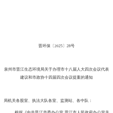
晋
环保
〔
20
25
〕
28
号
泉州市晋江生态环境局关于办理市十
八
届
人大
四次
会议代表
建议和市政协十
四
届
四次
会议提案的通知
局机关各股室、执法大队各室、监测站、各中队：
根据《中共晋江市委办公室
晋江市人民政府办公室关