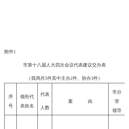
附件
1
市第十八届人大四次会议代表建议交办表
（我局共
5
件
其中主办
2
件、
协办
3
件）
市分
代表
序
领衔代
案
由
管
号
表姓名
人数
领导