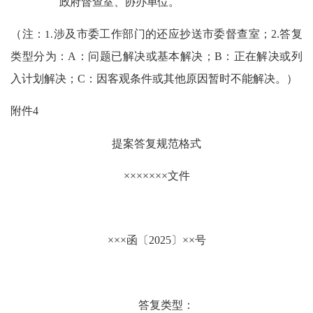
政府督查室、协办单位。
（注：
1.
涉及市委工作部门的还应抄送市委督查室；
2.
答复
类型分为：
A
：问题已解决或基本解决；
B
：正在解决或列
入计划解决；
C
：因客观条件或其他原因暂时不能解决。）
附件
4
提案答复规范格式
×××××××
文件
×××
函〔
202
5
〕
××
号
答复类型：