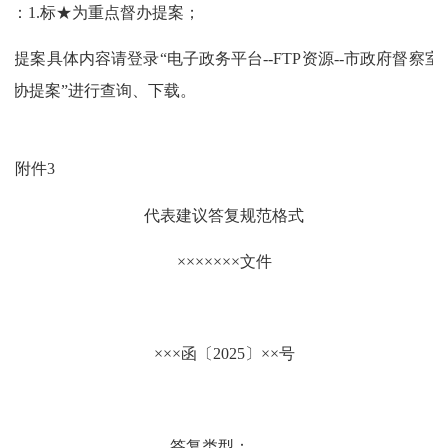
注：
1.标★为重点督办提案；
2.提案具体内容请登录“电子政务平台--FTP资源--市政府督察室--
年政协提案”进行查询、下载。
附件
3
代表建议答复规范格式
×××××××
文件
×××
函〔
202
5
〕
××
号
答复类型：