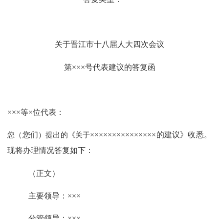
关于晋江市十八届人大四次会议
第
×××
号代表建议的答复函
×××
等
×
位代表：
您（
您们
）提出的《关于
×××××××××××××××
的建议》收悉。
现将办理情况答复如下：
（正文）
主要领导：
×××
分管领导：
×××