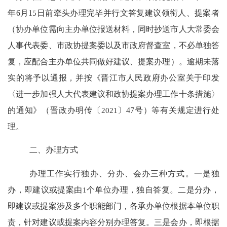
年
6
月
1
5
日前牵头办理完毕并行文答复建议领衔人、提案者
（协办单位需向主办单位报送材料，同时
抄送市人大常委会
人事代表委、市政协提案委以及市政府督查室
，
不必单独答
复
，
应配合主办单位共同做好建议、提案办理
）。
逾期未落
实的将予以通报，并按《晋江市人民政府办公室关于印发
〈进一步加强人大代表建议和政协提案办理工作十条措施〉
的通知》（晋政办明传〔
2021
〕
47
号）等有关规定进行处
理。
二、办理方式
办理工作实行独办、分办、会办三种方式。一是独
办，即建议或提案由
1
个单位办理，独自答复。二是分办，
即建议或提案涉及多个职能部门，各承办单位根据本单位职
责，针对建议或提案内容分别办理答复。三是会办，即根据