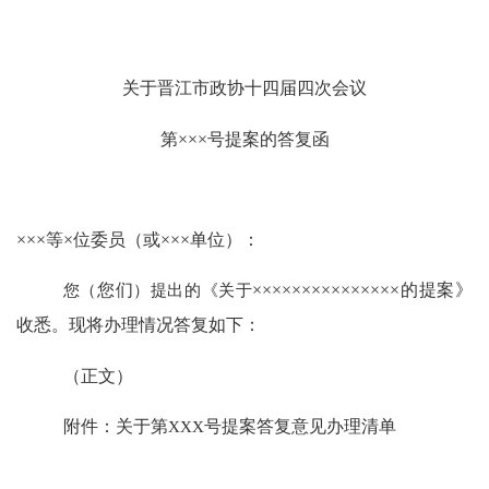
关于晋江市政协十四届四次会议
第
×××
号提案的答复函
×××
等
×
位委员（或
×××
单位）：
您（
您们
）提出的《关于
×××××××××××××××
的提案》
收悉。现将办理情况答复如下：
（正文）
附件：关于第
XXX
号提案答复意见办理清单