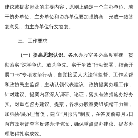
建议或提案涉及的主要内容，原则上确定一个主办单位、若
干协办单位。主办单位和协办单位要加强协商，形成一致答
复意见，由主办单位行文答复。
三、工作要求
（一）提高思想认识。
各承办
股
室务必高度重视，
贯
彻落实
“深学争优、敢为争先、实干争效”行动部署，结合开
展“
1+6
”专项攻坚行动，
自觉接受人大法律监督、工作监督
和政协民主监督，主动认领代表建议、政协提案办理工作，
针对建议、提案内容深入调研、论证，落实有效措施办好办
实。对重点督办建议、提案，各承办
股
室要组织精干力量，
加强协调办理督促，建
立
“月报告”制
度，在答复前每月
5
日
向市政府督查室反馈办理情况，确保重点督办建议、提案办
理取得扎实成效。