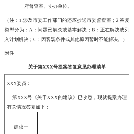
府督查室、协办单位。
（注：
1.
涉及市委工作部门的还应抄送市委督查室；
2.
答复
类型分为：
A
：问题已解决或基本解决；
B
：正在解决或列
入计划解决；
C
：因客观条件或其他原因暂时不能解决。）
附件
关于第
XXX
号提案答复意见办理清单
XXX
委员：
第
XXX
号《关于
XXX
的建议》已收悉，现就提案办理
有关情况答复如下：
建议一