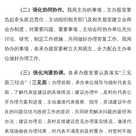
（二）强化协同协作。
我局主办的事项，
主办
股
室要
负起牵头抓总责任，主动组织
相关部门及
相关
股
室建立会商
会办制度，对重要问题、重要事项，主动会同
协办单位
充分
讨论、研究，制定工作措施，共同做好办理答复工作。
我局
协办的事项，
各
承办股
室要树立大局观念，全力配合主办
单
位
做好办理工作。
（三）强化沟通协调。
各承办
股
室要认真落
实
“三见
面三结合”（
三见面：
办理前期，承办单位领导与领衔代表见
面，了解代表提建议的具体情况；建议办理中，及时向代表公
开办理方案和进度，主动邀请代表视察、指导，弄清建议中存
在的问题症结与政府工作的差距，共同研究解决问题的
途径
和
办法；建议办理后，及时反馈建议意见办理落实情况，邀请代
表现场验收办理结果，对代表不满意的及时重办，对暂时不能