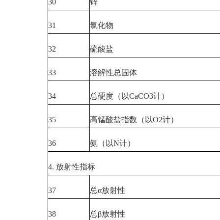
30
锌
31
氯化物
32
硫酸盐
33
溶解性总固体
34
总硬度（以CaCO3计）
35
高锰酸盐指数（以O2计）
36
氨（以N计）
4. 放射性指标
37
总α放射性
38
总β放射性