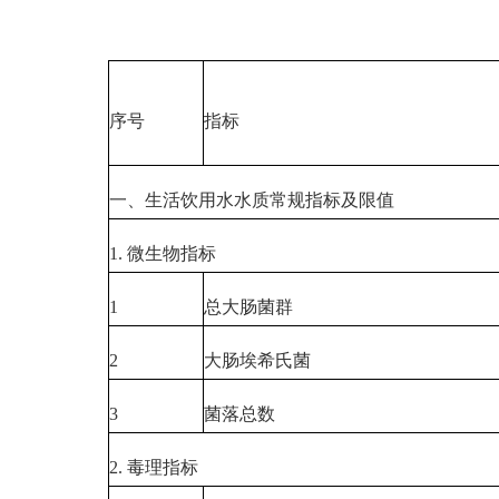
序号
指标
一、生活饮用水水质常规指标及限值
1. 微生物指标
1
总大肠菌群
2
大肠埃希氏菌
3
菌落总数
2. 毒理指标