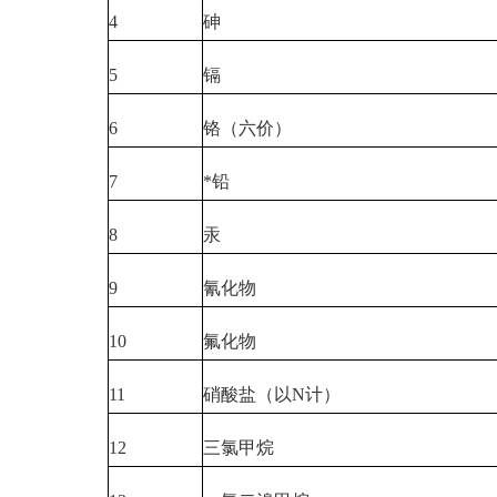
4
砷
5
镉
6
铬（六价）
7
*铅
8
汞
9
氰化物
10
氟化物
11
硝酸盐（以N计）
12
三氯甲烷