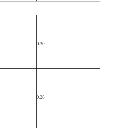
0.30
0.28