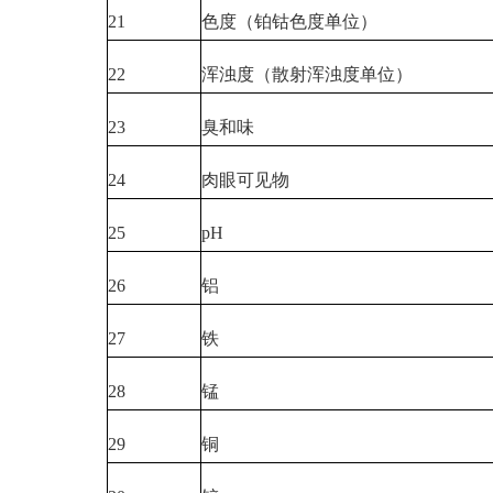
21
色度（铂钴色度单位）
22
浑浊度（散射浑浊度单位）
23
臭和味
24
肉眼可见物
25
pH
26
铝
27
铁
28
锰
29
铜