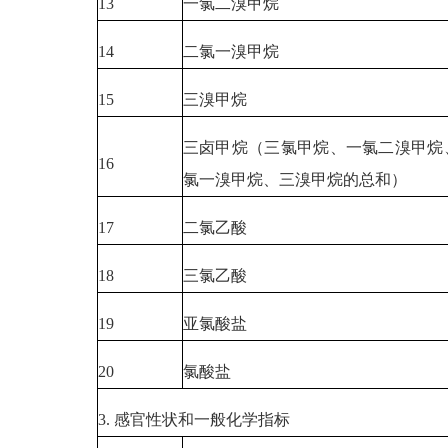
13
一氯二溴甲烷
14
二氯一溴甲烷
15
三溴甲烷
三卤甲烷（三氯甲烷、一氯二溴甲烷
16
氯一溴甲烷、三溴甲烷的总和）
17
二氯乙酸
18
三氯乙酸
19
亚氯酸盐
20
氯酸盐
3. 感官性状和一般化学指标