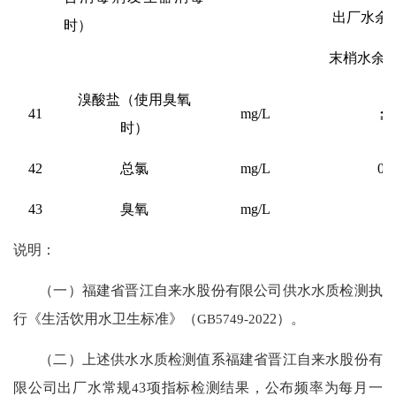
出厂水余
时）
末梢水余
溴酸盐（使用臭氧
41
mg/L
≦0
时）
42
总氯
mg/L
0.5
43
臭氧
mg/L
≦
说明：
（一）
福建省晋江
自来水
股份
有限公司供水水质检测执
行《生活饮用水卫生标准》（
GB5749-20
22
）。
（二）
上述供水水质检测值系
福建省晋江
自来水
股份
有
限公司出厂水常规
4
3
项指标检测结果，公布频率为每月一