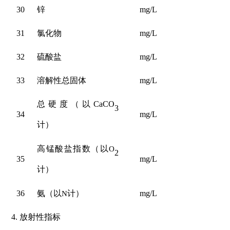
30
锌
mg/L
31
氯化物
mg/L
2
32
硫酸盐
mg/L
2
33
溶解性总固体
mg/L
1
总硬度（以
CaCO
3
34
mg/L
4
计）
高锰酸盐指数（以
O
2
35
mg/L
计）
36
氨（以
N
计）
mg/L
0
4.
放射性指标