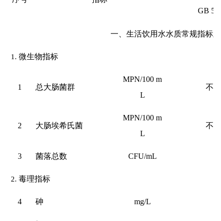
GB 57
一、生活饮用水水质常规指标
1.
微生物指标
MPN/100 m
1
总大肠菌群
不
L
MPN/100 m
2
大肠埃希氏菌
不
L
3
菌落总数
CFU/mL
1
2.
毒理指标
4
砷
mg/L
0