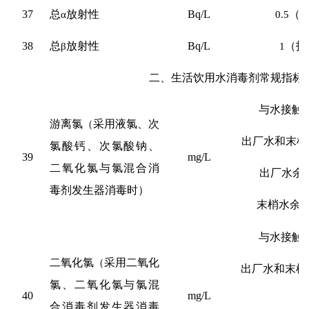
37
总
α
放射性
Bq/L
0.5
（
38
总
β
放射性
Bq/L
1
（指
二、生活饮用水消毒剂常规指标
与水接触
游离氯
（
采用液氯、次
出厂水和末梢
氯酸钙、次氯酸钠、
39
mg/L
二氧化氯与氯混合消
出厂水余
毒剂发生器消毒时）
末梢水余
与水接触
二氧化氯
（
采用二氧化
出厂水和末梢
氯、二氧化氯与氯混
40
mg/L
合消毒剂发生器消毒