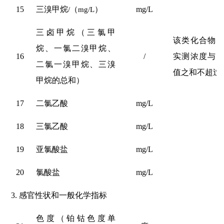
15
三溴甲烷
/
（
mg/L
）
mg/L
0
三卤甲烷（三氯甲
该类化合物
烷、一氯二溴甲烷、
16
/
实测浓度与
二氯一溴甲烷、三溴
值之和不超
过
甲烷的总和）
17
二氯乙酸
mg/L
0
18
三氯乙酸
mg/L
0
19
亚氯酸盐
mg/L
0
20
氯酸盐
mg/L
0
3.
感官性状和一般化学指标
色度（铂钴色度单