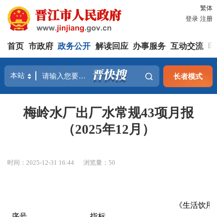
繁体
登录
注册
首页
市政府
政务公开
解读回应
办事服务
互动交流
印
长者模式
梅岭水厂出厂水常规43项月报
（2025年12月）
时间：2025-12-31 16:44
浏览量：
50
《生活饮用
序号
指标