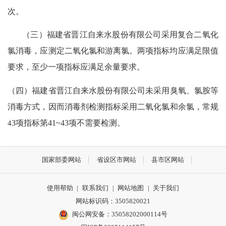
次。
（三）
福建省晋江
自来水
股份
有限公司
采用复合二氧化
氯消毒
，应测定二氧化氯和游离氯。两项指标均应满足限值
要求，至少一项指标应满足余量要求。
（四）
福建省晋江
自来水
股份
有限公司未采用臭氧、
氯胺
等
消毒方式，因而
消毒剂
检测指标采用
二氧化氯
和余氯
，常规
4
3
项指标第
41
~4
3
项不需要检测。
国家部委网站
省设区市网站
县市区网站
使用帮助
|
联系我们
|
网站地图
|
关于我们
网站标识码：3505820021
闽公网安备：35058202000114号