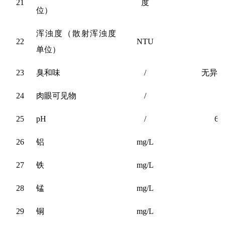
21
度
位）
浑浊度（散射浑浊度
22
NTU
单位）
23
臭和味
/
无异
24
肉眼可见物
/
25
pH
/
6.5
26
铝
mg/L
0
27
铁
mg/L
0
28
锰
mg/L
0
29
铜
mg/L