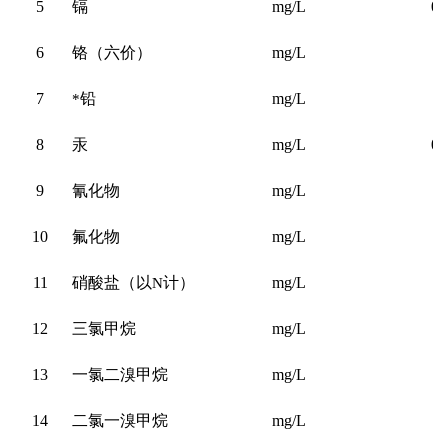
5
镉
mg/L
0.
6
铬（六价）
mg/L
0
7
*
铅
mg/L
0
8
汞
mg/L
0.
9
氰化物
mg/L
0
10
氟化物
mg/L
1
11
硝酸盐（以
N
计）
mg/L
12
三氯甲烷
mg/L
0
13
一氯二溴甲烷
mg/L
0
14
二氯一溴甲烷
mg/L
0