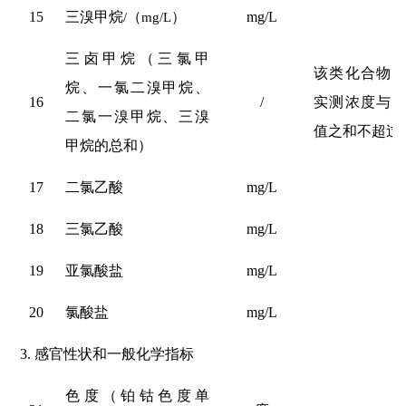
15
三溴甲烷
/
（
mg/L
）
mg/L
0
三卤甲烷（三氯甲
该类化合物
烷、一氯二溴甲烷、
16
/
实测浓度与
二氯一溴甲烷、三溴
值之和不超
过
甲烷的总和）
17
二氯乙酸
mg/L
0
18
三氯乙酸
mg/L
0
19
亚氯酸盐
mg/L
0
20
氯酸盐
mg/L
0
3.
感官性状和一般化学指标
色度（铂钴色度单