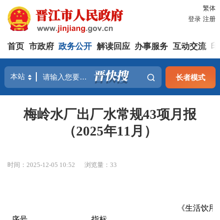
繁体
登录
注册
首页
市政府
政务公开
解读回应
办事服务
互动交流
印
长者模式
梅岭水厂出厂水常规43项月报
（2025年11月）
时间：2025-12-05 10:52
浏览量：
33
《生活饮用
序号
指标