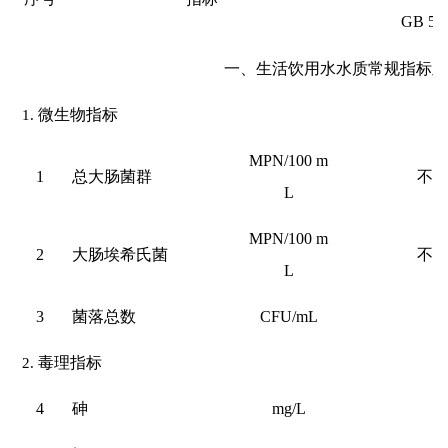
GB 57
一、生活饮用水水质常规指标
1.
微生物指标
MPN/100 m
1
总大肠菌群
不
L
MPN/100 m
2
大肠埃希氏菌
不
L
3
菌落总数
CFU/mL
1
2.
毒理指标
4
砷
mg/L
0