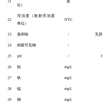
21
度
位）
浑浊度（散射浑浊度
22
NTU
单位）
23
臭和味
/
无异
24
肉眼可见物
/
25
pH
/
6.5
26
铝
mg/L
0
27
铁
mg/L
0
28
锰
mg/L
0
29
铜
mg/L