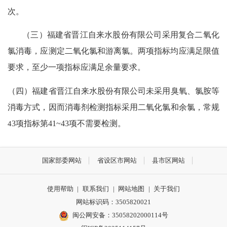
次。
（三）
福建省晋江
自来水
股份
有限公司
采用复合二氧化
氯消毒
，应测定二氧化氯和游离氯。两项指标均应满足限值
要求，至少一项指标应满足余量要求。
（四）
福建省晋江
自来水
股份
有限公司未采用臭氧、
氯胺
等
消毒方式，因而
消毒剂
检测指标采用
二氧化氯
和余氯
，常规
4
3
项指标第
41
~4
3
项不需要检测。
国家部委网站
省设区市网站
县市区网站
使用帮助
|
联系我们
|
网站地图
|
关于我们
网站标识码：3505820021
闽公网安备：35058202000114号