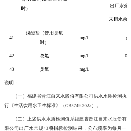
出厂水余
时）
末梢水余
溴酸盐（使用臭氧
41
mg/L
≦0
时）
42
总氯
mg/L
0.5
43
臭氧
mg/L
≦
说明：
（一）
福建省晋江
自来水
股份
有限公司供水水质检测执
行《生活饮用水卫生标准》（
GB5749-20
22
）。
（二）
上述供水水质检测值系
福建省晋江
自来水
股份
有
限公司出厂水常规
4
3
项指标检测结果，公布频率为每月一