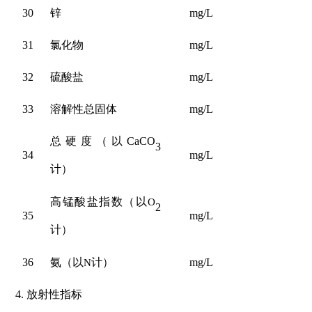
30
锌
mg/L
31
氯化物
mg/L
2
32
硫酸盐
mg/L
2
33
溶解性总固体
mg/L
1
总硬度（以
CaCO
3
34
mg/L
4
计）
高锰酸盐指数（以
O
2
35
mg/L
计）
36
氨（以
N
计）
mg/L
0
4.
放射性指标