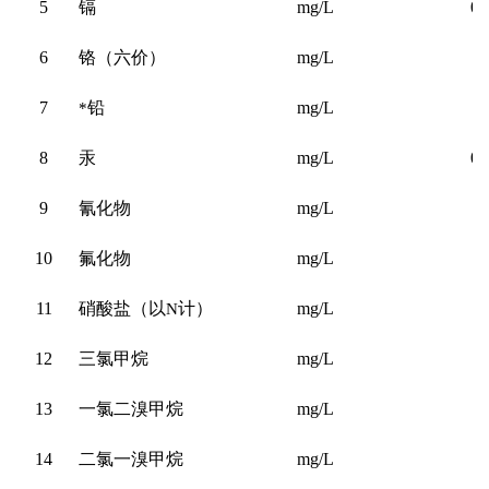
5
镉
mg/L
0.
6
铬（六价）
mg/L
0
7
*
铅
mg/L
0
8
汞
mg/L
0.
9
氰化物
mg/L
0
10
氟化物
mg/L
1
11
硝酸盐（以
N
计）
mg/L
12
三氯甲烷
mg/L
0
13
一氯二溴甲烷
mg/L
0
14
二氯一溴甲烷
mg/L
0