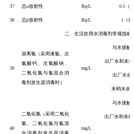
37
总
α
放射性
Bq/L
0.5
（
38
总
β
放射性
Bq/L
1
（指
二、生活饮用水消毒剂常规指标
与水接触
游离氯
（
采用液氯、次
出厂水和末梢
氯酸钙、次氯酸钠、
39
mg/L
二氧化氯与氯混合消
出厂水余
毒剂发生器消毒时）
末梢水余
与水接触
二氧化氯
（
采用二氧化
出厂水和末梢
氯、二氧化氯与氯混
40
mg/L
合消毒剂发生器消毒