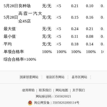
5月28日
良种场
无/无
<5
0.21
0.10
0.
高霞一汽大
5月28日
无/无
<5
0.15
0.16
0.
众4S店
最大值
无/无
<5
0.24
0.21
0.
最小值
无/无
<5
0.11
0.08
0.
平均
无/无
<5
0.18
0.14
0.
单项合格率
100%
100%
100%
100%
10
综合合格率=100%
国家部委网站
省设区市网站
县市区网站
使用帮助
|
联系我们
|
网站地图
|
关于我们
网站标识码：3505820021
闽公网安备：35058202000114号