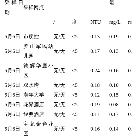
采样日
氯
采样网点
期
/
度
NTU
mg/L
mg
5月6日
市疾控
无/无
<5
0.13
0.19
0.
罗山军民幼
5月6日
无/无
<5
0.17
0.13
0.
儿园
德辉华庭小
5月6日
无/无
<5
0.24
0.16
0.
区
5月6日
双水湾
无/无
<5
0.18
0.10
0.
5月6日
老年大学
无/无
<5
0.12
0.15
0.
5月6日
花界酒店
无/无
<5
0.19
0.08
0.
5月6日
经典酒店
无/无
<5
0.11
0.17
0.
宝龙金色花
5月6日
无/无
<5
0.16
0.14
0.
园