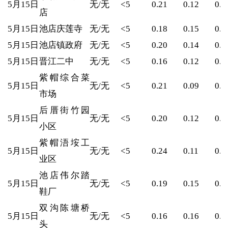
5月15日
无/无
<5
0.21
0.12
0.
店
5月15日
池店庆莲寺
无/无
<5
0.18
0.15
0.
5月15日
池店镇政府
无/无
<5
0.20
0.14
0.
5月15日
晋江二中
无/无
<5
0.16
0.12
0.
紫帽综合菜
5月15日
无/无
<5
0.21
0.09
0.
市场
后厝街竹园
5月15日
无/无
<5
0.20
0.12
0.
小区
紫帽浯垵工
5月15日
无/无
<5
0.24
0.11
0.
业区
池店伟尔踏
5月15日
无/无
<5
0.19
0.15
0.
鞋厂
双沟陈塘桥
5月15日
无/无
<5
0.16
0.16
0.
头