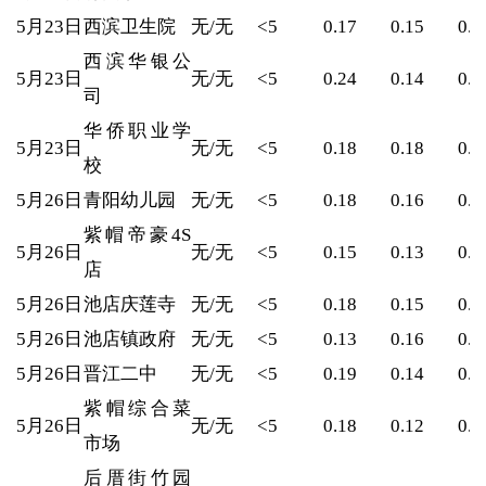
5月23日
西滨卫生院
无/无
<5
0.17
0.15
0.
西滨华银公
5月23日
无/无
<5
0.24
0.14
0.
司
华侨职业学
5月23日
无/无
<5
0.18
0.18
0.
校
5月26日
青阳幼儿园
无/无
<5
0.18
0.16
0.
紫帽帝豪4S
5月26日
无/无
<5
0.15
0.13
0.
店
5月26日
池店庆莲寺
无/无
<5
0.18
0.15
0.
5月26日
池店镇政府
无/无
<5
0.13
0.16
0.
5月26日
晋江二中
无/无
<5
0.19
0.14
0.
紫帽综合菜
5月26日
无/无
<5
0.18
0.12
0.
市场
后厝街竹园