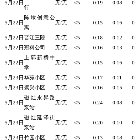
5月22日
无/无
<5
0.19
0.08
0.
行
陈埭创意公
5月22日
无/无
<5
0.15
0.16
0.
寓
5月22日
晋江三院
无/无
<5
0.18
0.12
0.
5月22日
冠科公司
无/无
<5
0.16
0.13
0.
上郭新桥中
5月22日
无/无
<5
0.15
0.16
0.
学
5月23日
华苑小区
无/无
<5
0.17
0.11
0.
5月23日
聚兴小区
无/无
<5
0.16
0.15
0.
磁灶永昇路
5月23日
无/无
<5
0.24
0.08
0.
泵站
磁灶延泽街
5月23日
无/无
<5
0.20
0.10
0.
泵站
5月23日
竹园小区
无/无
<5
0.13
0.18
0.