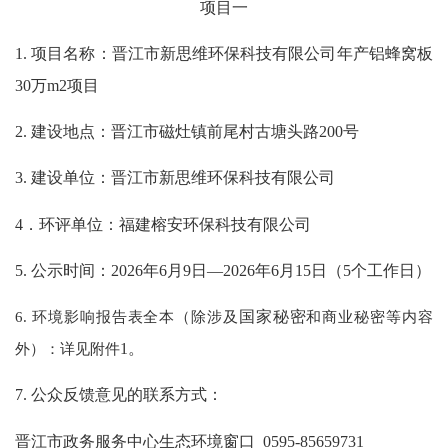
项目一
1.
项目名称：晋江市新思维环保科技有限公司年产铝蜂窝板
30万m2项目
2.
建设地点：晋江市磁灶镇前尾村古塘头路
200号
3.
建设单位：晋江市新思维环保科技有限公司
4．环评单位：
福建榕安环保科技有限公司
5. 公示时间：202
6
年
6
月
9
日
—202
6
年
6
月
15
日（
5
个工作日）
6. 环境影响报告表全本（除涉及
国家秘密
和商业秘密等内容
外）：详见附件
1
。
7. 公众反馈意见的联系方式：
晋江市政务服务中心生态环境窗口
0595-85659731