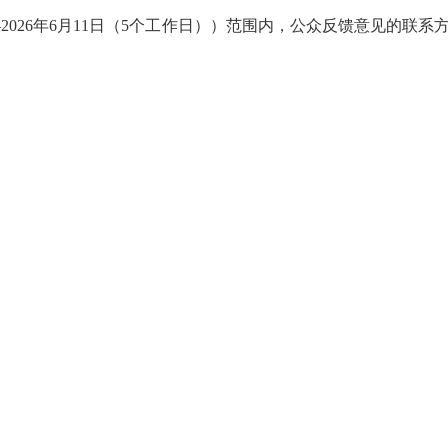
202
6
年
6
月
11
日（
5个工作日））范围内，公众反馈意见的联系