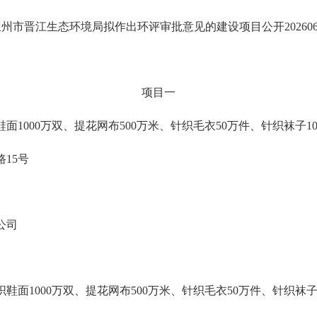
泉州市晋江生
态环
境局
拟
作出
环评审
批
意
见
的建
设项
目公
开
20260
项
目一
1000万双、提花网布500万米、针织毛衣50万件、针织袜子1
15号
公司
面1000万双、提花网布500万米、针织毛衣50万件、针织袜子