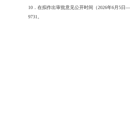
10．在拟作出审批意见公开时间（202
6
年
6
月
5
日
—
9731
。