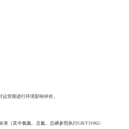
对运营期进行环境影响评价。
三级标准（其中氨
氮、总氮、总
磷参照执行GB/T31962-