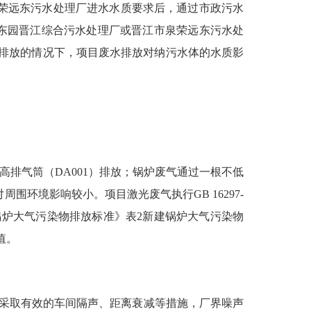
泉荣远东污水处理厂进水水质要求后，通过市政污水
东园晋江综合污水处理厂或晋江市泉荣远东污水处
达标排放的情况下，项目废水排放对纳污水体的水质影
5m高排气筒（DA001）排放；锅炉废气通过一根不低
围环境影响较小。项目激光废气执行GB 16297-
14《锅炉大气污染物排放标准》表2新建锅炉大气污染物
值。
经采取
有效的
车间隔声、距离衰减等措施，厂界噪声