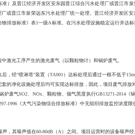
B级标准）及晋江经济开发区安东园晋江综合污水处理厂或晋江市
理厂或晋江市泉荣远东污水处理厂统一处理。晋江经济开发区安
处理厂污染物排放标准》表1一级A标准。在污水处理设施稳定运行并
程中激光工序产生的激光废气（以颗粒物计）和锅炉废气。
集后，经
“喷淋塔”装置（TA001）达标处理后通过一根不低于1
配套的净化设施处理后均可实现达标排放，因此，项目废气排放对周
炉废气SO2、NOx、颗粒物、烟气黑度执行GB13271-20
297-1996《大气污染物综合排放标准》中无组织排放监控浓度限
噪声，其噪声值在
60-80dB（A）之间。项目运营时的设备噪声